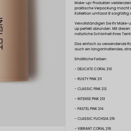
Make-up-Produkten verblenden 
praktische Verpackung macht ih
Kollektion umfasst 8 sorgfälti
Vervollständigen Sie Ihr Make-
up perfekt abrunden. Mit diesen
natürliche Schönheit Ihres Tein
Das einfach zu verwendende Roug
auch ein langanhaltendes, strah
Erhältliche Farben:
- DELICATE CORAL 210
- RUSTY PINK 211
- CLASSIC PINK 212
- INTENSE PINK 213
- PASTEL PINK 214
- CLASSIC FUCHSIA 215
- VIBRANT CORAL 216