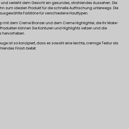
und verleiht dem Gesicht ein gesundes, strahlendes Aussehen. Die
n zum idealen Produkt für die schnelle Auffrischung unterwegs. Die
g ausgewählte Farbtöne für verschiedene Hauttypen.
up mit dem Creme Bronzer und dem Creme Highlighter, die Ihr Make-
 Produkten können Sie Konturen und Highlights setzen und die
ts hervorheben.
e ist so konzipiert, dass es sowohl eine leichte, cremige Textur als
lendes Finish bietet.