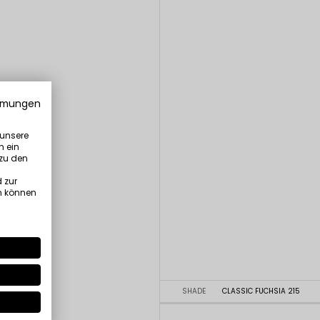
mmungen
 unsere
n ein
 zu den
 zur
n können
SHADE
CLASSIC FUCHSIA 215