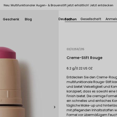
Neu: Multifunktionaler Augen- & Brauenstift jetzt erhältlich! Jetzt entdecken
Deutsch
Gesellschaft
Anmel
Geschenk
Blog

03/0259/215
Creme-Stift Rouge
6.2 g/0.22 US OZ
Entdecken Sie den Creme-Rouge-
multifunktionale Rouge-Stift k
und bietet Vielseitigkeit und K
konzipiert, dass es sowohl eine
Finish bietet. Die cremige Form
ein schnelles und einfaches Kont
tägliche Make-up und hinterläss

mit pflegenden Inhaltsstoffen w
Formel vor übermäßigem Feuchti