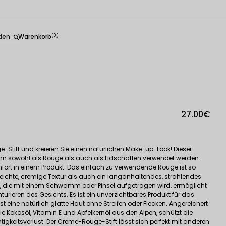
den
Warenkorb
(0)
search
27.00€
Stift und kreieren Sie einen natürlichen Make-up-Look! Dieser
ann sowohl als Rouge als auch als Lidschatten verwendet werden
omfort in einem Produkt. Das einfach zu verwendende Rouge ist so
 leichte, cremige Textur als auch ein langanhaltendes, strahlendes
el, die mit einem Schwamm oder Pinsel aufgetragen wird, ermöglicht
urieren des Gesichts. Es ist ein unverzichtbares Produkt für das
t eine natürlich glatte Haut ohne Streifen oder Flecken. Angereichert
ie Kokosöl, Vitamin E und Apfelkernöl aus den Alpen, schützt die
gkeitsverlust. Der Creme-Rouge-Stift lässt sich perfekt mit anderen