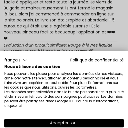
facile à appliquer et reste toute la journée. Je viens de
Bulgarie et malheureusement ils ont fermé le magasin
là-bas, alors j’ai commencé à commander en ligne sur
le site polonais. La livraison était rapide et abordable - 5
euros, ce qui était une si agréable surprise ! Et le
nouveau pinceau facilite beaucoup l’application et ❤️❤️
❤️
Évaluation d’un produit similaire:
Rouge à lèvres liquide
HD Matte Rouge à lèvres liquide HD Matte 45
français
Politique de confidentialité
6/21/2026
Nous utilisons des cookies
0
0
Nous pouvons les placer pour analyser les données de nos visiteurs,
améliorer notre site Web, afficher un contenu personnalisé et vous
Montrez l'original
faire vivre une expérience inoubliable. Pour plus d'informations sur
les cookies que nous utilisons, ouvrez les paramètres.
Les données sont collectées dans le but de personnaliser la publicité
et de mesurer l'efficacité des campagnes publicitaires. Les données
Fiona
vérifié
peuvent être partagées avec Google LLC. Pour plus d'informations,
5
cliquez ici
.
J’adore toujours ces lèvres, géniales pour rester sur la
route
Accepter tout
SHADE
69
>
Évaluation d’un produit similaire:
Rouge à lèvres liquide