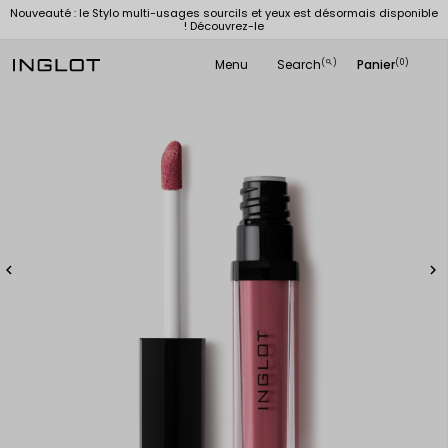
Nouveauté : le Stylo multi-usages sourcils et yeux est désormais disponible
! Découvrez-le
Menu
Search
Panier
(
)
(0)
search

