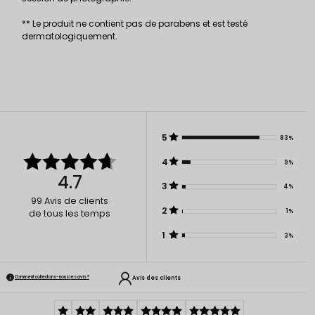
** Le produit ne contient pas de parabens et est testé
dermatologiquement.
5
83%
4
9%
4.7
3
4%
99
Avis de clients
2
1%
de tous les temps
1
3%
Avis des clients
Comment collectons-nous les avis ?