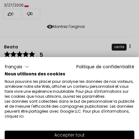
3/27/2026
0
0
Montrez l'original
Beata
vérifié
5
Très bon fard à paupières, il s’étale bien sur la
français
Politique de confidentialité
paupierette.
Nous utilisons des cookies
Évaluation d’un produit similaire:
Ombre à paupières
Nous pouvons les placer pour analyser les données de nos visiteurs,
FREEDOM FREEDOM SHINE Ombre à paupières FREEDOM
améliorer notre site Web, afficher un contenu personnalisé et vous
FREEDOM SHINE 156
faire vivre une expérience inoubliable. Pour plus d'informations sur
les cookies que nous utilisons, ouvrez les paramètres.
3/11/2026
Les données sont collectées dans le but de personnaliser la publicité
et de mesurer l'efficacité des campagnes publicitaires. Les données
0
0
peuvent être partagées avec Google LLC. Pour plus d'informations,
cliquez ici
.
Montrez l'original
Accepter tout
SHADE
13
>