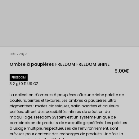
01/0228/13
Ombre à paupières FREEDOM FREEDOM SHINE
9.00€
FREEDOM
3.2 g/0.11 US OZ
La collection d’ombres à paupières offre une riche palette de
couleurs, teintes et textures. Les ombres à paupières ultra
pigmentées : mates classiques, satin nacrées et couleurs
perlées, offrent des possibilités infinies de création du
maquillage. Freedom System est un système unique de
combinaison de produits de maquillage préférés. Les palettes
à usage multiple, respectueuses de l’environnement, sont
prévues pour contenir des recharges de produits. Une fois la