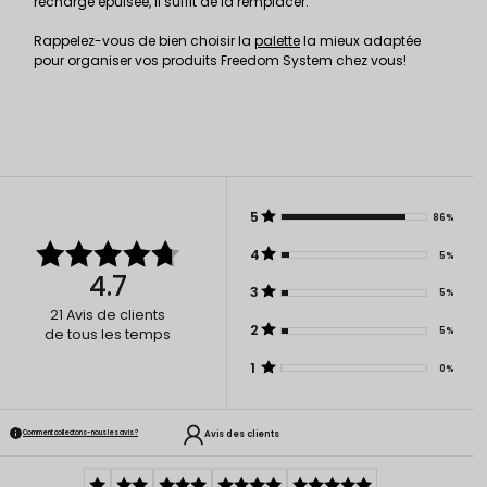
recharge épuisée, il suffit de la remplacer.
Rappelez-vous de bien choisir la
palette
la mieux adaptée
pour organiser vos produits Freedom System chez vous!
5
86%
4
5%
4.7
3
5%
21
Avis de clients
2
5%
de tous les temps
1
0%
Avis des clients
Comment collectons-nous les avis ?