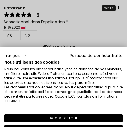
Katarzyna
vérifié
5
Sensationnel dans l’application !!
1/18/2026
0
0
Montrez l'original
français
Politique de confidentialité
Nous utilisons des cookies
Klaudia
vérifié
Nous pouvons les placer pour analyser les données de nos visiteurs,
5
améliorer notre site Web, afficher un contenu personnalisé et vous
faire vivre une expérience inoubliable. Pour plus d'informations sur
La couleur d’un blush frais et naturel, vous pouvez
les cookies que nous utilisons, ouvrez les paramètres.
renforcer l’intensité. Une formule fraîche et crémeuse.
Les données sont collectées dans le but de personnaliser la publicité
et de mesurer l'efficacité des campagnes publicitaires. Les données
Évaluation d’un produit similaire:
Fard à joues FREEDOM
peuvent être partagées avec Google LLC. Pour plus d'informations,
SYSTEM Radiant Skin Blush Creme Freedom System
cliquez ici
.
Velvet Feeling 20
1/18/2026
Accepter tout
SHADE
25
>
0
0