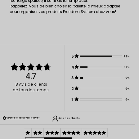
recharge épuisée, il suffit de la remplacer.
Rappelez-vous de bien choisir la palette la mieux adaptée
pour organiser vos produits Freedom System chez vous!
5
78%
4
17%
4.7
3
6%
18
Avis de clients
2
0%
de tous les temps
1
0%
Avis des clients
Comment collectons-nous les avis ?