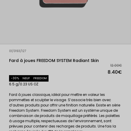
01/0193/127
Fard à joues FREEDOM SYSTEM Radiant Skin
12.00€
8.40€
-30%
NEUF
FREEDOM
6.5 g/0.23 US OZ
Fard à joues classique, idéal pour mettre en valeur les
pommettes et sculpter le visage. S’associe très bien avec
d’autres produits pour offrir une finition naturelle. Existe en série
Freedom System. Freedom System est un système unique de
combinaison de produits de maquillage préférés. Les palettes
à usage multiple, respectueuses de l’environnement, sont
prévues pour contenir des recharges de produits. Une fois la