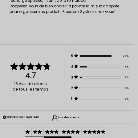
recharge épuisée, il suffit de la remplacer.
Rappelez-vous de bien choisir la palette la mieux adaptée
pour organiser vos produits Freedom System chez vous!
5
78%
4
17%
4.7
3
6%
18
Avis de clients
2
0%
de tous les temps
1
0%
Avis des clients
Comment collectons-nous les avis ?