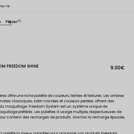
rez-le
n
Panier
(0)
search
OM FREEDOM SHINE
9.00€
es offre une riche palette de couleurs, teintes et textures. Les ombres
mates classiques, satin nacrées et couleurs perlées, offrent des
ion du maquillage. Freedom System est un système unique de
uillage préférés. Les palettes à usage multiple, respectueuses de
our contenir des recharges de produits. Une fois la recharge épuisée,
la
palette
la mieux adaptée pour organiser vos produits Freedom