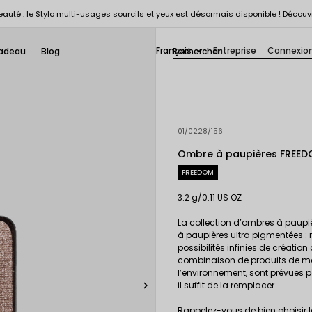
auté : le Stylo multi-usages sourcils et yeux est désormais disponible ! Découv
Français
Entreprise
Connexio
adeau
Blog

01/0228/156
Ombre à paupières FREED
FREEDOM
3.2 g/0.11 US OZ
La collection d’ombres à paupièr
à paupières ultra pigmentées : 
possibilités infinies de créat
combinaison de produits de maq
l’environnement, sont prévues p

il suffit de la remplacer.
Rappelez-vous de bien choisir 