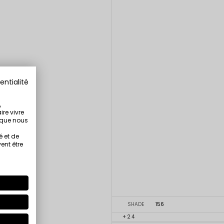
entialité
,
ire vivre
s que nous
é et de
ent être
SHADE
156
+24