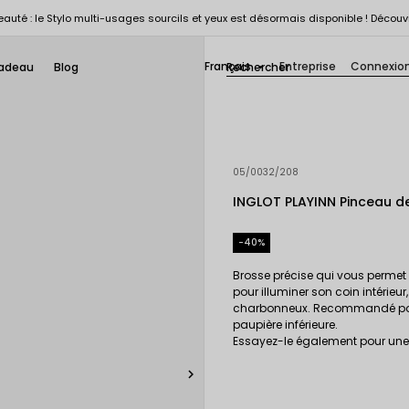
auté : le Stylo multi-usages sourcils et yeux est désormais disponible ! Découv
Français
Entreprise
Connexio
adeau
Blog

05/0032/208
INGLOT PLAYINN Pinceau d
-40%
Brosse précise qui vous permet d
pour illuminer son coin intérie
charbonneux. Recommandé pour f
paupière inférieure.
Essayez-le également pour une 
