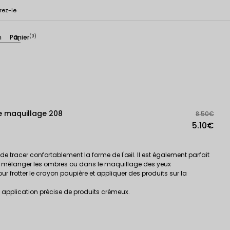
rez-le
n
Panier
(0)
search
e maquillage 208
8.50€
5.10€
e tracer confortablement la forme de l'œil. Il est également parfait
ur, mélanger les ombres ou dans le maquillage des yeux
rotter le crayon paupière et appliquer des produits sur la
application précise de produits crémeux.