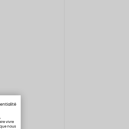
entialité
,
ire vivre
s que nous