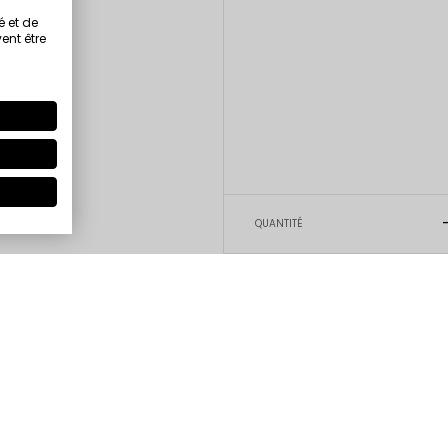
é et de
ent être
QUANTITÉ
5
4