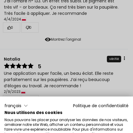
J’ai l’ombre n° 133. Un effet très subtil. Le pigment est
très vif - or bordeaux. Ça rend très bien sur la paupière.
Très facile à appliquer. Je recommande
4/4/2024
0
0
Montrez l'original
Natalia
vérifié
5
Une application super facile, un beau éclat. Elle reste
parfaitement sur les paupières. J’ai reçu beaucoup
d’éloges au travail. Je recommande !
2/9/2023
0
0
français
Politique de confidentialité
Montrez l'original
Nous utilisons des cookies
Nous pouvons les placer pour analyser les données de nos visiteurs,
améliorer notre site Web, afficher un contenu personnalisé et vous
faire vivre une expérience inoubliable. Pour plus d'informations sur
Paulina
vérifié