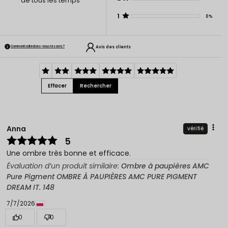
de tous les temps
1
0%
Avis des clients
Comment collectons-nous les avis ?
Effacer
Rechercher
Anna
vérifié
5
Une ombre très bonne et efficace.
Évaluation d’un produit similaire:
Ombre à paupières AMC
Pure Pigment OMBRE À PAUPIÈRES AMC PURE PIGMENT
DREAM IT. 148
7/7/2026
0
0