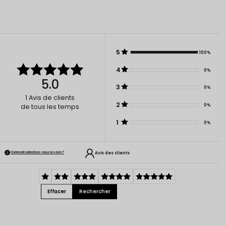
5
100%
4
0%
5.0
3
0%
1
Avis de clients
2
0%
de tous les temps
1
0%
Avis des clients
Comment collectons-nous les avis ?
Effacer
Rechercher