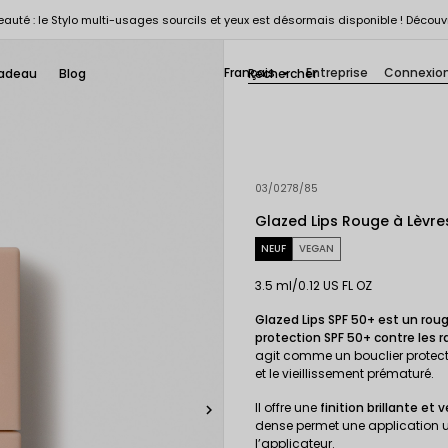
auté : le Stylo multi-usages sourcils et yeux est désormais disponible ! Découv
Français
Entreprise
Connexio
adeau
Blog

03/0278/85
Glazed Lips Rouge à Lèvres
NEUF
VEGAN
3.5 ml/0.12 US FL OZ
Glazed Lips SPF 50+ est un rouge
protection SPF 50+ contre les 
agit comme un bouclier protecte
et le vieillissement prématuré.
Il offre une
finition brillante et 

dense permet une application 
l’applicateur.