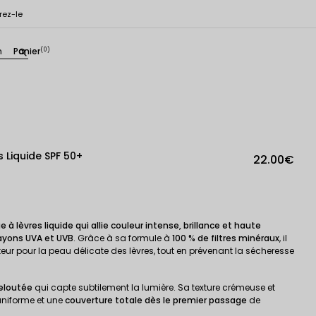
rez-le
n
Panier
(0)
search
 Liquide SPF 50+
22.00€
 à lèvres liquide qui allie couleur intense, brillance et haute
rayons UVA et UVB
. Grâce à sa formule à
100 % de filtres minéraux
, il
ur pour la peau délicate des lèvres, tout en prévenant la sécheresse
veloutée
qui capte subtilement la lumière. Sa texture crémeuse et
uniforme et une
couverture totale dès le premier passage
de