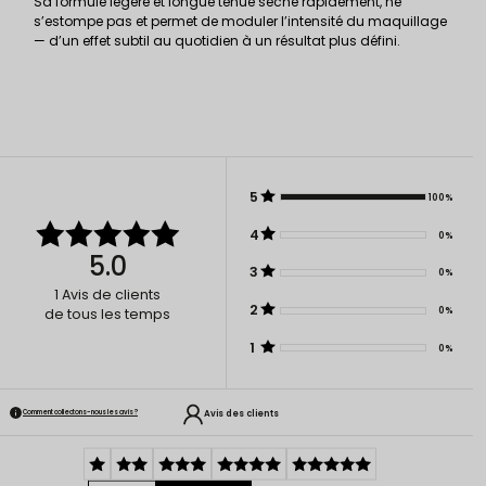
Sa formule légère et longue tenue sèche rapidement, ne
s’estompe pas et permet de moduler l’intensité du maquillage
— d’un effet subtil au quotidien à un résultat plus défini.
5
100%
4
0%
5.0
3
0%
1
Avis de clients
2
0%
de tous les temps
1
0%
Avis des clients
Comment collectons-nous les avis ?