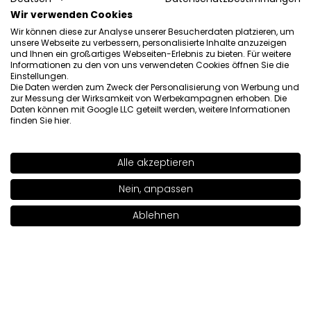
7/31/2026
Wir verwenden Cookies
0
0
Wir können diese zur Analyse unserer Besucherdaten platzieren, um
unsere Webseite zu verbessern, personalisierte Inhalte anzuzeigen
Original anzeigen
und Ihnen ein großartiges Webseiten-Erlebnis zu bieten. Für weitere
Informationen zu den von uns verwendeten Cookies öffnen Sie die
Einstellungen.
Die Daten werden zum Zweck der Personalisierung von Werbung und
Lena
verifiziert
zur Messung der Wirksamkeit von Werbekampagnen erhoben. Die
Daten können mit Google LLC geteilt werden, weitere Informationen
5
finden Sie
hier
.
Sehr gut, sie ist nicht so schwer und die Haut ist nach
dem Auftragen der Foundation sehr glatt
Rezension eines ähnlichen Produkts:
INGLOT PLAYINN YSM
Alle akzeptieren
Glättende Foundation (Wygładzający podkład do twarzy
SHADE
39 LC
>
Nein, anpassen
YSM INGLOT PLAYINN: 42 LC)
7/29/2026
Ablehnen
In den Warenkorb legen
|
23.00€
0
0
Original anzeigen
Katarzyna
verifiziert