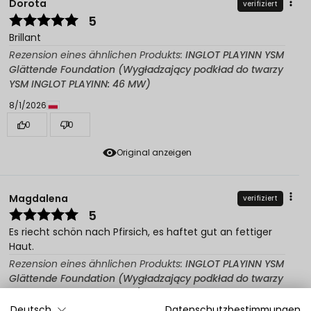
Dorota
verifiziert
5
Brillant
Rezension eines ähnlichen Produkts:
INGLOT PLAYINN YSM
Glättende Foundation (Wygładzający podkład do twarzy
YSM INGLOT PLAYINN: 46 MW)
8/1/2026
0
0
Original anzeigen
Magdalena
verifiziert
5
Es riecht schön nach Pfirsich, es haftet gut an fettiger
Haut.
Rezension eines ähnlichen Produkts:
INGLOT PLAYINN YSM
Glättende Foundation (Wygładzający podkład do twarzy
YSM INGLOT PLAYINN: 41 LC)
Deutsch
Datenschutzbestimmungen