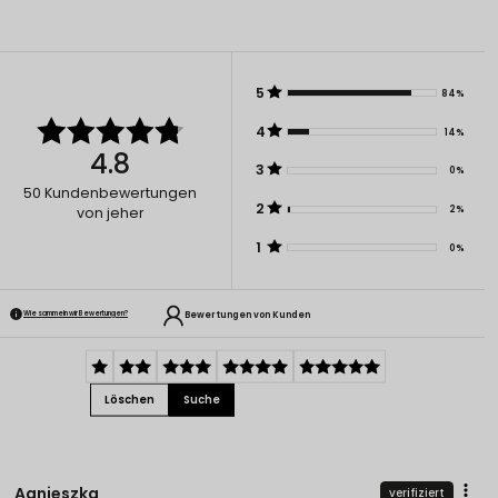
5
84%
4
14%
4.8
3
0%
50
Kundenbewertungen
2
2%
von jeher
1
0%
Bewertungen von Kunden
Wie sammeln wir Bewertungen?
Löschen
Suche
Agnieszka
verifiziert