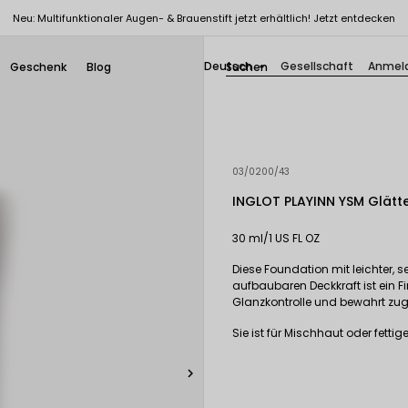
Neu: Multifunktionaler Augen- & Brauenstift jetzt erhältlich! Jetzt entdecken
Deutsch
Gesellschaft
Anmel
Geschenk
Blog

03/0200/43
INGLOT PLAYINN YSM Glätt
30 ml/1 US FL OZ
Diese Foundation mit leichter, se
aufbaubaren Deckkraft ist ein Fi
Glanzkontrolle und bewahrt zugl
Sie ist für Mischhaut oder fettig
