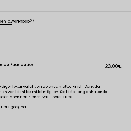
den
Warenkorb
(0)
search
ende Foundation
23.00€
idiger Textur verleiht ein weiches, mattes Finish. Dank der
nish von leicht bis mittel möglich. Sie bietet lang anhaltende
eich einen natürlichen Soft-Focus-Effekt.
e Haut geeignet.