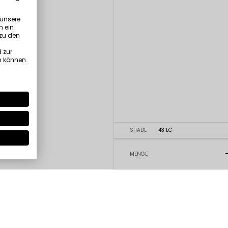
 unsere
n ein
 zu den
 zur
n können
SHADE
43 LC
MENGE