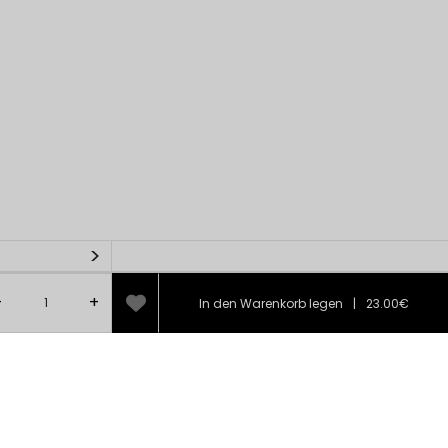
>
-
+
In den Warenkorb legen
|
23.00€