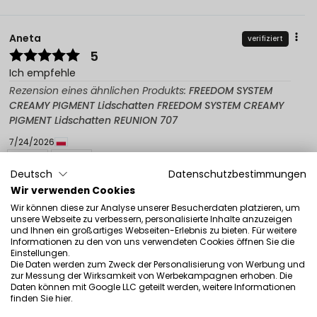
Aneta
verifiziert
5
Ich empfehle
Rezension eines ähnlichen Produkts:
FREEDOM SYSTEM
CREAMY PIGMENT Lidschatten FREEDOM SYSTEM CREAMY
PIGMENT Lidschatten REUNION 707
7/24/2026
0
0
Deutsch
Datenschutzbestimmungen
Wir verwenden Cookies
Original anzeigen
Wir können diese zur Analyse unserer Besucherdaten platzieren, um
unsere Webseite zu verbessern, personalisierte Inhalte anzuzeigen
und Ihnen ein großartiges Webseiten-Erlebnis zu bieten. Für weitere
Laura
verifiziert
Informationen zu den von uns verwendeten Cookies öffnen Sie die
5
Einstellungen.
Die Daten werden zum Zweck der Personalisierung von Werbung und
hochpigmentiert, extrem widerstandsfähig
zur Messung der Wirksamkeit von Werbekampagnen erhoben. Die
Daten können mit Google LLC geteilt werden, weitere Informationen
Rezension eines ähnlichen Produkts:
FREEDOM SYSTEM
finden Sie
hier
.
CREAMY PIGMENT Lidschatten (FREEDOM SYSTEM CREAMY