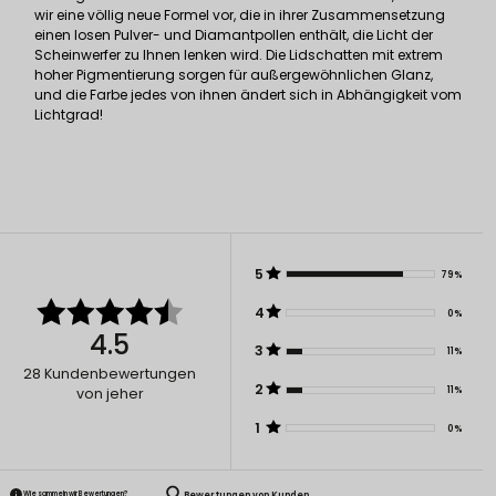
wir eine völlig neue Formel vor, die in ihrer Zusammensetzung
einen losen Pulver- und Diamantpollen enthält, die Licht der
Scheinwerfer zu Ihnen lenken wird. Die Lidschatten mit extrem
hoher Pigmentierung sorgen für außergewöhnlichen Glanz,
und die Farbe jedes von ihnen ändert sich in Abhängigkeit vom
Lichtgrad!
5
79%
4
0%
4.5
3
11%
28
Kundenbewertungen
2
11%
von jeher
1
0%
Bewertungen von Kunden
Wie sammeln wir Bewertungen?