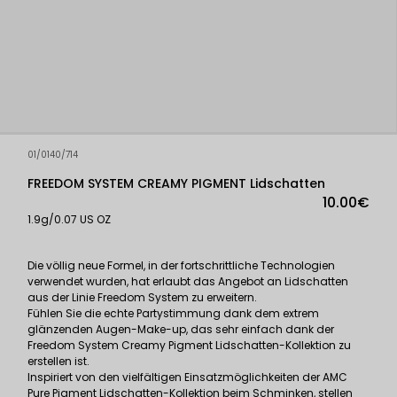
01/0140/714
FREEDOM SYSTEM CREAMY PIGMENT Lidschatten
10.00€
1.9g/0.07 US OZ
Die völlig neue Formel, in der fortschrittliche Technologien
verwendet wurden, hat erlaubt das Angebot an Lidschatten
aus der Linie Freedom System zu erweitern.
Fühlen Sie die echte Partystimmung dank dem extrem
glänzenden Augen-Make-up, das sehr einfach dank der
Freedom System Creamy Pigment Lidschatten-Kollektion zu
erstellen ist.
Inspiriert von den vielfältigen Einsatzmöglichkeiten der AMC
Pure Pigment Lidschatten-Kollektion beim Schminken, stellen