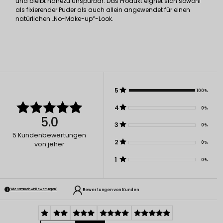
und bleibt nahezu unspürbar. Das Produkt eignet sich sowohl
als fixierender Puder als auch allein angewendet für einen
natürlichen „No-Make-up“-Look.
5
100%
4
0%
5.0
3
0%
5
Kundenbewertungen
2
0%
von jeher
1
0%
Bewertungen von Kunden
Wie sammeln wir Bewertungen?