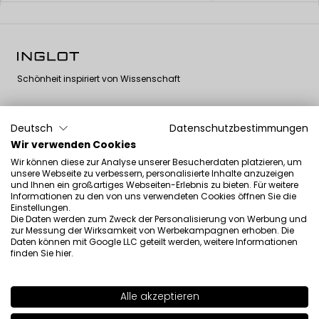
Schönheit inspiriert von Wissenschaft
Deutsch
Datenschutzbestimmungen
Wir verwenden Cookies
Newsletter
Wir können diese zur Analyse unserer Besucherdaten platzieren, um
unsere Webseite zu verbessern, personalisierte Inhalte anzuzeigen
und Ihnen ein großartiges Webseiten-Erlebnis zu bieten. Für weitere
Informationen zu den von uns verwendeten Cookies öffnen Sie die
Einstellungen.
Die Daten werden zum Zweck der Personalisierung von Werbung und
zur Messung der Wirksamkeit von Werbekampagnen erhoben. Die
I have read the information regarding the processing of my
Daten können mit Google LLC geteilt werden, weitere Informationen
personal data by INGLOT S.A. in the context of the newsletter.
finden Sie
hier
.
Alle akzeptieren
SHADE
IVORY VANILLA 801
>