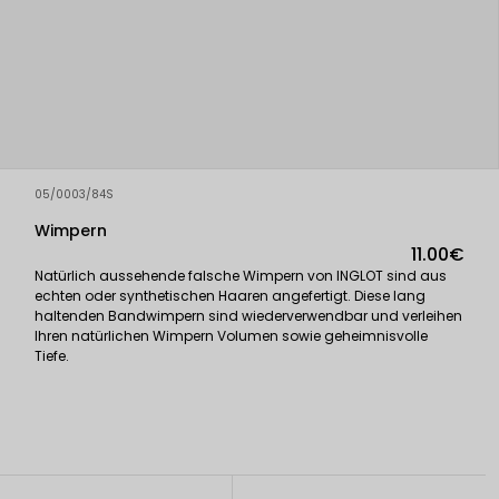
05/0003/84S
Wimpern
11.00€
Natürlich aussehende falsche Wimpern von INGLOT sind aus
echten oder synthetischen Haaren angefertigt. Diese lang
haltenden Bandwimpern sind wiederverwendbar und verleihen
Ihren natürlichen Wimpern Volumen sowie geheimnisvolle
Tiefe.