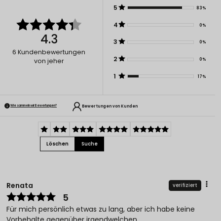
5
83%
4
0%
4.3
3
0%
6
Kundenbewertungen
2
0%
von jeher
1
17%
Bewertungen von Kunden
Wie sammeln wir Bewertungen?
Löschen
Suche
Renata
verifiziert
5
Für mich persönlich etwas zu lang, aber ich habe keine
Vorbehalte gegenüber irgendwelchen