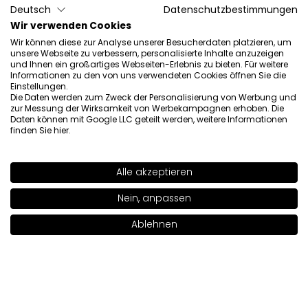
Deutsch
Datenschutzbestimmungen
Wir verwenden Cookies
Wir können diese zur Analyse unserer Besucherdaten platzieren, um
unsere Webseite zu verbessern, personalisierte Inhalte anzuzeigen
und Ihnen ein großartiges Webseiten-Erlebnis zu bieten. Für weitere
Informationen zu den von uns verwendeten Cookies öffnen Sie die
Einstellungen.
Die Daten werden zum Zweck der Personalisierung von Werbung und
zur Messung der Wirksamkeit von Werbekampagnen erhoben. Die
Daten können mit Google LLC geteilt werden, weitere Informationen
finden Sie
hier
.
Alle akzeptieren
AUSVERKAUFT
SHADE
84S
>
Nein, anpassen
Ablehnen
In den Warenkorb legen
|
11.00€
Mascara Mit False Wimpern Effect
Einzelwimpern
18.00€
11.52€