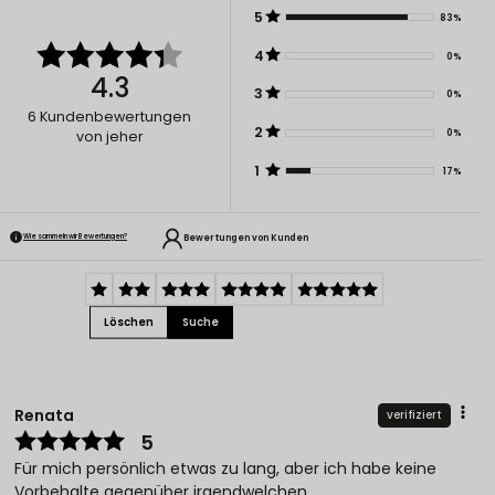
5
83%
4
0%
4.3
3
0%
6
Kundenbewertungen
2
0%
von jeher
1
17%
Bewertungen von Kunden
Wie sammeln wir Bewertungen?
Löschen
Suche
Renata
verifiziert
5
Für mich persönlich etwas zu lang, aber ich habe keine
Vorbehalte gegenüber irgendwelchen