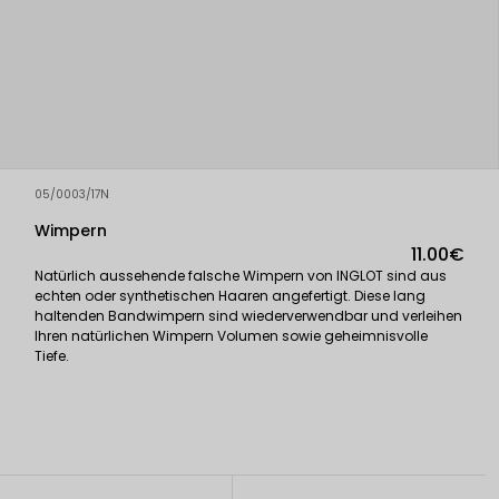
05/0003/17N
Wimpern
11.00€
Natürlich aussehende falsche Wimpern von INGLOT sind aus
echten oder synthetischen Haaren angefertigt. Diese lang
haltenden Bandwimpern sind wiederverwendbar und verleihen
Ihren natürlichen Wimpern Volumen sowie geheimnisvolle
Tiefe.