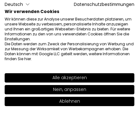
Deutsch
Datenschutzbestimmungen
Wir verwenden Cookies
Wir können diese zur Analyse unserer Besucherdaten platzieren, um
unsere Webseite zu verbessern, personalisierte Inhalte anzuzeigen
und Ihnen ein großartiges Webseiten-Erlebnis zu bieten. Für weitere
Informationen zu den von uns verwendeten Cookies öffnen Sie die
Einstellungen.
Die Daten werden zum Zweck der Personalisierung von Werbung und
zur Messung der Wirksamkeit von Werbekampagnen erhoben. Die
Daten können mit Google LLC geteilt werden, weitere Informationen
finden Sie
hier
.
Alle akzeptieren
AUSVERKAUFT
SHADE
17N
>
Nein, anpassen
Ablehnen
In den Warenkorb legen
|
11.00€
Mascara Mit False Wimpern Effect
Einzelwimpern
18.00€
11.52€