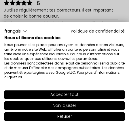
5
J’utilise régulièrement tes correcteurs. Il est important
de choisir la bonne couleur.
Évaluation d’un produit similaire:
Correcteur illuminateur
de teint Correcteur illuminateur de teint AMC 54
français
Politique de confidentialité
Nous utilisons des cookies
7/29/2026
Nous pouvons les placer pour analyser les données de nos visiteurs,
0
0
améliorer notre site Web, afficher un contenu personnalisé et vous
faire vivre une expérience inoubliable. Pour plus d'informations sur
Montrez l'original
les cookies que nous utilisons, ouvrez les paramètres.
Les données sont collectées dans le but de personnaliser la publicité
et de mesurer l'efficacité des campagnes publicitaires. Les données
peuvent être partagées avec Google LLC. Pour plus d'informations,
Aleksandra
cliquez ici
.
vérifié
4
Un correcteur doux avec une couverture légère. Il ne fait
Accepter tout
pas de rides, et après dénouement, il devient
SHADE
57
>
pratiquement invisible. Un produit pour le maquillage
Non, ajuster
naturel, pour un usage quotidien.
Évaluation d’un produit similaire:
Correcteur illuminateur
Refuser
Ajouter au panier
|
22.00€
de teint Correcteur illuminateur de teint AMC 51