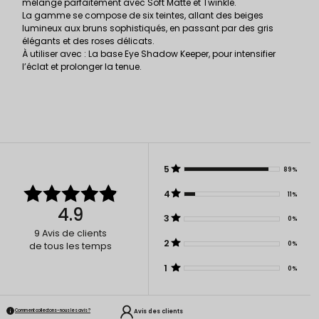
mélange parfaitement avec Soft Matte et Twinkle.
La gamme se compose de six teintes, allant des beiges
lumineux aux bruns sophistiqués, en passant par des gris
élégants et des roses délicats.
À utiliser avec : La base Eye Shadow Keeper, pour intensifier
l’éclat et prolonger la tenue.
5
89%
4
11%
4.9
3
0%
9
Avis de clients
2
0%
de tous les temps
1
0%
Avis des clients
Comment collectons-nous les avis ?