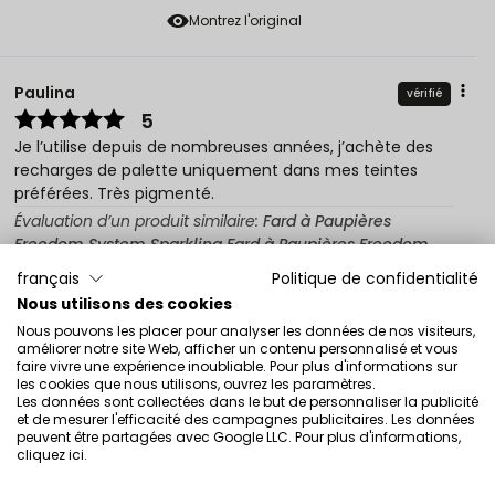
Montrez l'original
Paulina
vérifié
5
Je l’utilise depuis de nombreuses années, j’achète des
recharges de palette uniquement dans mes teintes
préférées. Très pigmenté.
Évaluation d’un produit similaire:
Fard à Paupières
Freedom System Sparkling Fard à Paupières Freedom
System Sparkling 903
français
Politique de confidentialité
3/17/2026
Nous utilisons des cookies
Nous pouvons les placer pour analyser les données de nos visiteurs,
0
0
améliorer notre site Web, afficher un contenu personnalisé et vous
faire vivre une expérience inoubliable. Pour plus d'informations sur
Montrez l'original
les cookies que nous utilisons, ouvrez les paramètres.
Les données sont collectées dans le but de personnaliser la publicité
et de mesurer l'efficacité des campagnes publicitaires. Les données
peuvent être partagées avec Google LLC. Pour plus d'informations,
Barbara
vérifié
cliquez ici
.
5