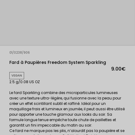
01/0238/906
Fard à Paupières Freedom System Sparkling
9.00€
VEGAN
2.5 g/0.08 US OZ
Le fard Sparkling combine des microparticules lumineuses
avec une texture ultra-légère, qui fusionne avec la peau pour
créer un effet scintillant subtil et raffiné. Idéal pour un
maquillage frais et lumineux en journée, il peut aussi être utilisé
pour apporter une touche glamour aux looks du soir. Sa
formule longue tenue empêche toute chute de paillettes et
garantit un fini impeccable du matin au soir.
Ce fard ne marque pas les plis, n’alourdit pas la paupière et se