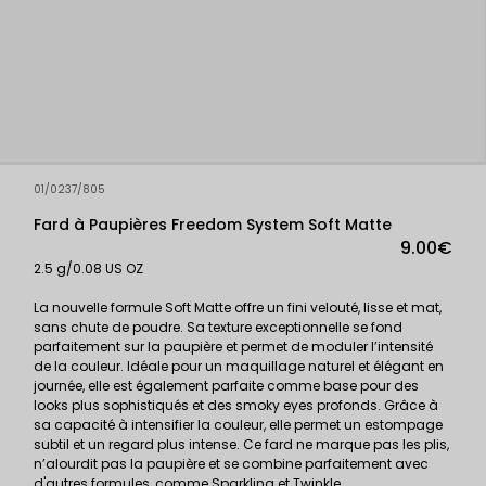
01/0237/805
Fard à Paupières Freedom System Soft Matte
9.00€
2.5 g/0.08 US OZ
La nouvelle formule Soft Matte offre un fini velouté, lisse et mat,
sans chute de poudre. Sa texture exceptionnelle se fond
parfaitement sur la paupière et permet de moduler l’intensité
de la couleur. Idéale pour un maquillage naturel et élégant en
journée, elle est également parfaite comme base pour des
looks plus sophistiqués et des smoky eyes profonds. Grâce à
sa capacité à intensifier la couleur, elle permet un estompage
subtil et un regard plus intense. Ce fard ne marque pas les plis,
n’alourdit pas la paupière et se combine parfaitement avec
d'autres formules, comme Sparkling et Twinkle.