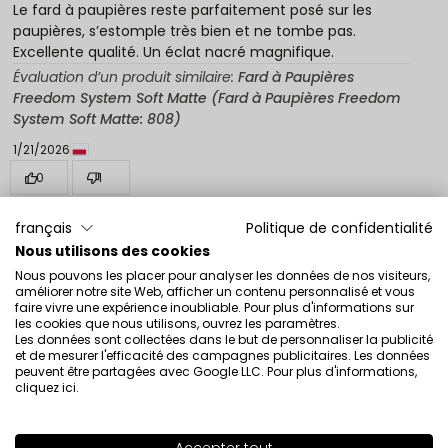
Le fard à paupières reste parfaitement posé sur les
paupières, s’estomple très bien et ne tombe pas.
Excellente qualité. Un éclat nacré magnifique.
Évaluation d’un produit similaire:
Fard à Paupières
Freedom System Soft Matte (Fard à Paupières Freedom
System Soft Matte: 808)
1/21/2026
0
1
Montrez l'original
français
Politique de confidentialité
Nous utilisons des cookies
Nous pouvons les placer pour analyser les données de nos visiteurs,
Maria
vérifié
améliorer notre site Web, afficher un contenu personnalisé et vous
5
faire vivre une expérience inoubliable. Pour plus d'informations sur
les cookies que nous utilisons, ouvrez les paramètres.
J’ai confiance en cette marque de fards à paupières
Les données sont collectées dans le but de personnaliser la publicité
qu’Inglot utilise depuis de nombreuses années et je suis
et de mesurer l'efficacité des campagnes publicitaires. Les données
peuvent être partagées avec Google LLC. Pour plus d'informations,
satisfaite. J’aime aussi la teinte
cliquez ici
.
Évaluation d’un produit similaire:
Fard à Paupières
Freedom System Soft Matte (Fard à Paupières Freedom
System Soft Matte: 808)