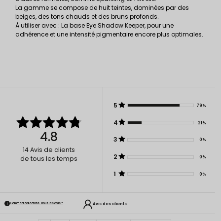
La gamme se compose de huit teintes, dominées par des
beiges, des tons chauds et des bruns profonds.
À utiliser avec : La base Eye Shadow Keeper, pour une
adhérence et une intensité pigmentaire encore plus optimales.
5
79%
4
21%
4.8
3
0%
14
Avis de clients
2
0%
de tous les temps
1
0%
Avis des clients
Comment collectons-nous les avis ?