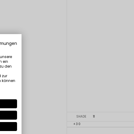
mmungen
 unsere
n ein
 zu den
 zur
n können
SHADE
11
+30