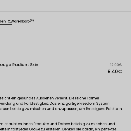
den
Warenkorb
(0)
search
ouge Radiant Skin
12.00€
8.40€
icht ein gesundes Aussehen verleiht. Die reiche Formel
wendung und Farbfestigkeit. Das einzigartige Freedom System
arben beliebig zu mischen und anzupassen, um Ihre eigene Palette in
m erlaubt es Ihnen Produkte und Farben beliebig zu mischen und
te in fast jeder Größe zu erstellen. Denken sie daran, ein perfektes