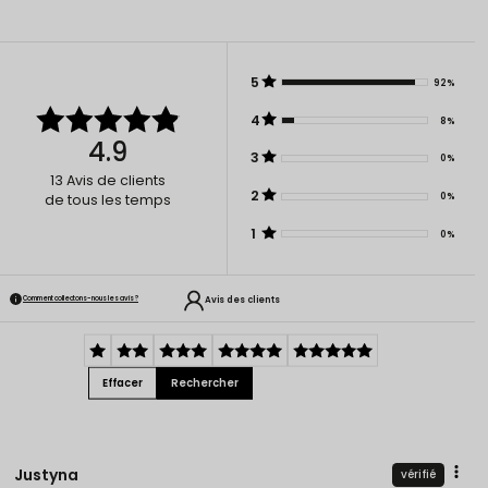
5
92%
4
8%
4.9
3
0%
13
Avis de clients
2
0%
de tous les temps
1
0%
Avis des clients
Comment collectons-nous les avis ?
Effacer
Rechercher
Justyna
vérifié