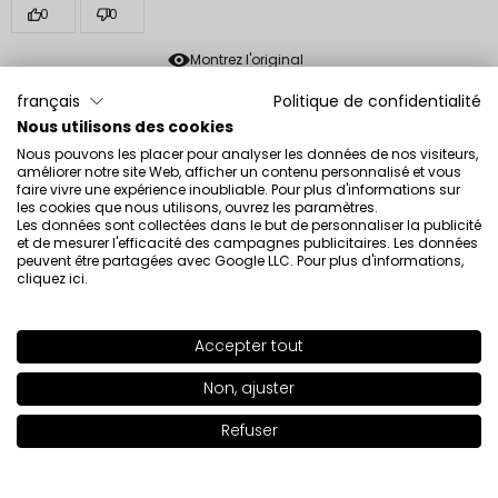
0
0
Montrez l'original
français
Politique de confidentialité
Nous utilisons des cookies
Asia
vérifié
Nous pouvons les placer pour analyser les données de nos visiteurs,
5
améliorer notre site Web, afficher un contenu personnalisé et vous
J’ai récemment acheté ce blush et il est fantastique.
faire vivre une expérience inoubliable. Pour plus d'informations sur
les cookies que nous utilisons, ouvrez les paramètres.
Durable, délicate et un excellent complément à un look
Les données sont collectées dans le but de personnaliser la publicité
féminin. Ça sent un peu chimique, mais ce n’est pas
et de mesurer l'efficacité des campagnes publicitaires. Les données
très agaçant, en plus, ça rend très bien sur les joues !
peuvent être partagées avec Google LLC. Pour plus d'informations,
cliquez ici
.
Évaluation d’un produit similaire:
Fard à joues liquide Fard
à joues liquide 91
9/27/2022
Accepter tout
SHADE
95
>
0
0
Non, ajuster
Montrez l'original
Refuser
Ajouter au panier
|
25.00€
Marta
vérifié