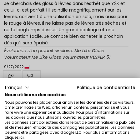
Je cherchais des gloss à lèvres dans l’esthétique Y2K et
celui-ci est parfait ! Il scintille magnifiquement sur les
lèvres, convient à une utilisation en solo, mais aussi pour
le rouge à lèvres. Il ne laisse pas de lèvres très sèches et
reste longtemps dessus. Un grand package et une
application facile. Je compte bien acheter le prochain
dès qu’il sera épuisé.
Évaluation d’un produit similaire:
Me Like Gloss
Volumateur Me Like Gloss Volumateur VESPER 51
9/27/2022
0
0
français
Politique de confidentialité
Montrez l'original
Nous utilisons des cookies
Nous pouvons les placer pour analyser les données de nos visiteurs,
améliorer notre site Web, afficher un contenu personnalisé et vous
Aleksandra
vérifié
faire vivre une expérience inoubliable. Pour plus d'informations sur
5
les cookies que nous utilisons, ouvrez les paramètres.
Les données sont collectées dans le but de personnaliser la publicité
51 Vesper et 54 Mai Tai sont mes gloss à lèvres préférés
et de mesurer l'efficacité des campagnes publicitaires. Les données
– ils sont superbes appliqués seuls ou sur du rouge à
peuvent être partagées avec Google LLC. Pour plus d'informations,
lèvres, ils hydratent fort, ne donnent pas de sensation
cliquez ici
.