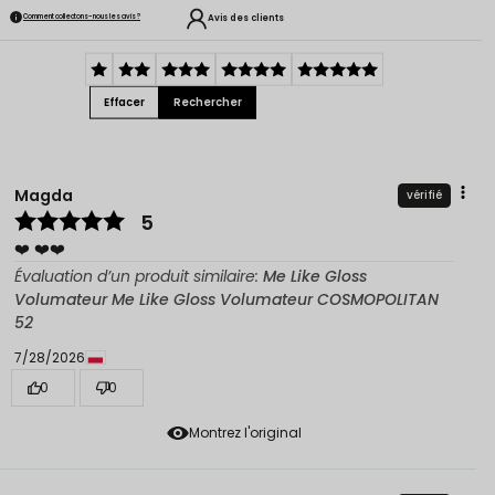
Avis des clients
Comment collectons-nous les avis ?
Effacer
Rechercher
Magda
vérifié
5
❤️ ❤️❤️
Évaluation d’un produit similaire:
Me Like Gloss
Volumateur Me Like Gloss Volumateur COSMOPOLITAN
52
7/28/2026
0
0
Montrez l'original