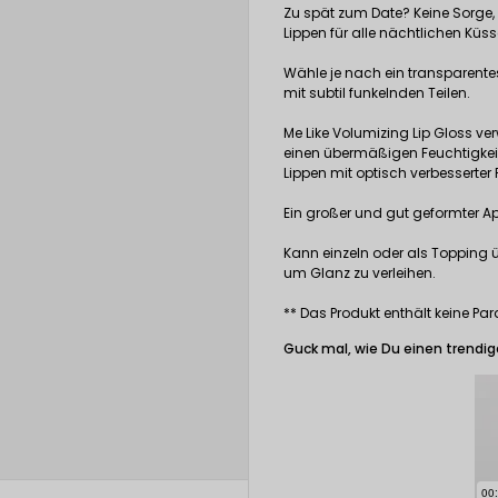
Zu spät zum Date? Keine Sorge, 
Lippen für alle nächtlichen Küss
Wähle je nach ein transparente
mit subtil funkelnden Teilen.
Me Like Volumizing Lip Gloss v
einen übermäßigen Feuchtigkei
Lippen mit optisch verbesserter Fl
Ein großer und gut geformter A
Kann einzeln oder als Topping ü
um Glanz zu verleihen.
** Das Produkt enthält keine P
Guck mal, wie Du einen trendige