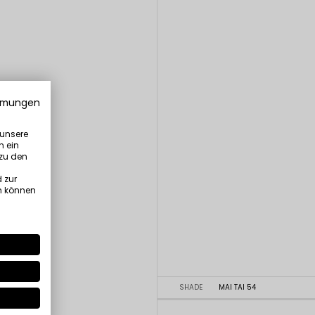
mmungen
 unsere
n ein
 zu den
 zur
n können
SHADE
MAI TAI 54