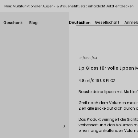
Neu: Multifunktionaler Augen- & Brauenstift jetzt erhältlich! Jetzt entdecken
Deutsch
Gesellschaft
Anmel
Geschenk
Blog

03/0129/54
Lip Gloss für volle Lippen 
4.8 ml/0.16 US FL OZ
Booste deine Lippen mit Me Like
Greif nach dem Volumen maximie
Zieh alle Blicke auf dich durch 
Das Produkt verringert die Sicht
verbessert und das Volumen m

einen langanhaltenden Volumene