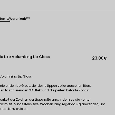
den
Warenkorb
(0)
search
Me Like Volumizing Lip Gloss
23.00€
 Volumizing Lip Gloss.
renden Lip Gloss, der deine Lippen voller aussehen lässt.
den faszinierenden 3D Effekt und die perfekt betonte Kontur.
barkeit der Zeichen der Lippenalterung, indem es die Kontur
aximiert. Mindestens zwei Wochen lang regelmäßig anwenden, um
ffekt zu erzielen.