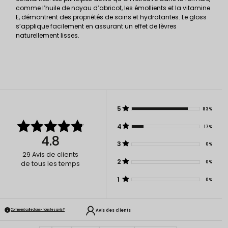
comme l’huile de noyau d’abricot, les émollients et la vitamine
E, démontrent des propriétés de soins et hydratantes. Le gloss
s’applique facilement en assurant un effet de lèvres
naturellement lisses.
5
83%
4
17%
4.8
3
0%
29
Avis de clients
2
0%
de tous les temps
1
0%
Avis des clients
Comment collectons-nous les avis ?