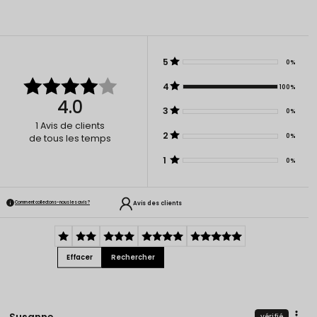
5
0%
4
100%
4.0
3
0%
1
Avis de clients
2
0%
de tous les temps
1
0%
Avis des clients
Comment collectons-nous les avis ?
Effacer
Rechercher
Susanne
vérifié