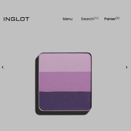
Menu
Search
Panier
(
)
(0)
search

