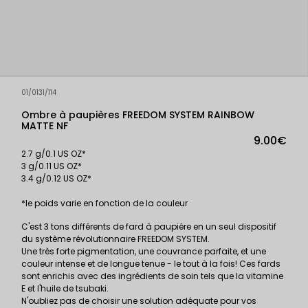
01/0131/114
Ombre à paupières FREEDOM SYSTEM RAINBOW
MATTE NF
9.00€
2.7 g/0.1 US OZ*
3 g/0.11 US OZ*
3.4 g/0.12 US OZ*
*le poids varie en fonction de la couleur
C'est 3 tons différents de fard à paupière en un seul dispositif
du système révolutionnaire FREEDOM SYSTEM.
Une très forte pigmentation, une couvrance parfaite, et une
couleur intense et de longue tenue - le tout à la fois! Ces fards
sont enrichis avec des ingrédients de soin tels que la vitamine
E et l'huile de tsubaki.
N'oubliez pas de choisir une solution adéquate pour vos