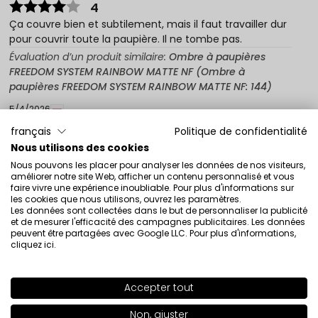
4
Ça couvre bien et subtilement, mais il faut travailler dur
pour couvrir toute la paupière. Il ne tombe pas.
Évaluation d’un produit similaire:
Ombre à paupières
FREEDOM SYSTEM RAINBOW MATTE NF (Ombre à
paupières FREEDOM SYSTEM RAINBOW MATTE NF: 144)
5/4/2026
0
0
français
Politique de confidentialité
Nous utilisons des cookies
Montrez l'original
Nous pouvons les placer pour analyser les données de nos visiteurs,
améliorer notre site Web, afficher un contenu personnalisé et vous
faire vivre une expérience inoubliable. Pour plus d'informations sur
les cookies que nous utilisons, ouvrez les paramètres.
Mirosława
vérifié
Les données sont collectées dans le but de personnaliser la publicité
3
et de mesurer l'efficacité des campagnes publicitaires. Les données
peuvent être partagées avec Google LLC. Pour plus d'informations,
Des fards à paupières aux couleurs subtiles. La
cliquez ici
.
programmation est bonne, mais elle ne tient pas toute
la journée.
Évaluation d’un produit similaire:
Ombre à paupières
Accepter tout
FREEDOM SYSTEM RAINBOW MATTE NF Ombre à
SHADE
114
>
Non, ajuster
paupières FREEDOM SYSTEM RAINBOW MATTE NF 142