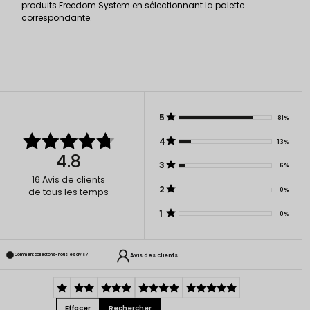
produits Freedom System en sélectionnant la palette
correspondante.
5
81%
4
13%
4.8
3
6%
16
Avis de clients
2
0%
de tous les temps
1
0%
Avis des clients
Comment collectons-nous les avis ?
Effacer
Rechercher