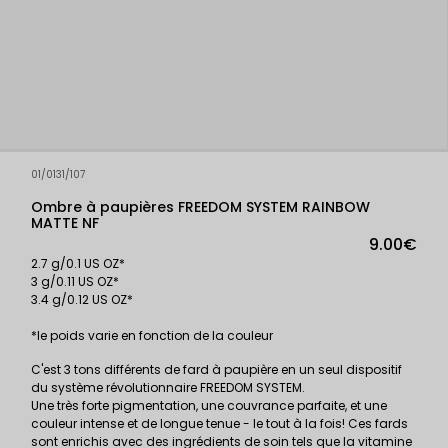
01/0131/107
Ombre à paupières FREEDOM SYSTEM RAINBOW
MATTE NF
9.00€
2.7 g/0.1 US OZ*
3 g/0.11 US OZ*
3.4 g/0.12 US OZ*
*le poids varie en fonction de la couleur
C'est 3 tons différents de fard à paupière en un seul dispositif
du système révolutionnaire FREEDOM SYSTEM.
Une très forte pigmentation, une couvrance parfaite, et une
couleur intense et de longue tenue - le tout à la fois! Ces fards
sont enrichis avec des ingrédients de soin tels que la vitamine