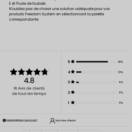
E et l'huile de tsubaki.
N'oubliez pas de choisir une solution adéquate pour vos
produits Freedom System en sélectionnant la palette
correspondante.
5
81%
4
13%
4.8
3
6%
16
Avis de clients
2
0%
de tous les temps
1
0%
Avis des clients
Comment collectons-nous les avis ?