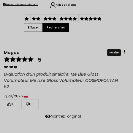
Avis des clients
Comment collectons-nous les avis ?
Effacer
Rechercher
Magda
vérifié
5
❤️ ❤️❤️
Évaluation d’un produit similaire:
Me Like Gloss
Volumateur Me Like Gloss Volumateur COSMOPOLITAN
52
7/28/2026
0
0
Montrez l'original