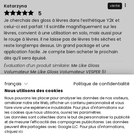
Katarzyna
vérifié
5
Je cherchais des gloss à lèvres dans l’esthétique Y2K et
celui-ci est parfait ! Il scintille magnifiquement sur les
lèvres, convient à une utilisation en solo, mais aussi pour
le rouge à lèvres. Il ne laisse pas de lèvres très sèches et
reste longtemps dessus. Un grand package et une
application facile. Je compte bien acheter le prochain
dès qu’il sera épuisé.
Évaluation d’un produit similaire:
Me Like Gloss
Volumateur Me Like Gloss Volumateur VESPER 51
9/27/2022
français
Politique de confidentialité
0
0
Nous utilisons des cookies
Nous pouvons les placer pour analyser les données de nos visiteurs,
Montrez l'original
améliorer notre site Web, afficher un contenu personnalisé et vous
faire vivre une expérience inoubliable. Pour plus d'informations sur
les cookies que nous utilisons, ouvrez les paramètres.
Les données sont collectées dans le but de personnaliser la publicité
Aleksandra
vérifié
et de mesurer l'efficacité des campagnes publicitaires. Les données
peuvent être partagées avec Google LLC. Pour plus d'informations,
5
cliquez ici
.