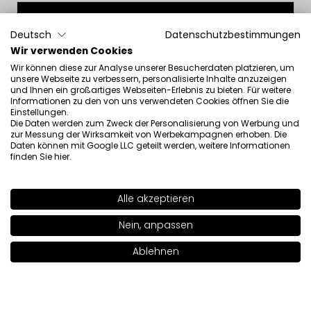
Deutsch
Datenschutzbestimmungen
Wir verwenden Cookies
Wir können diese zur Analyse unserer Besucherdaten platzieren, um
Über uns

unsere Webseite zu verbessern, personalisierte Inhalte anzuzeigen
und Ihnen ein großartiges Webseiten-Erlebnis zu bieten. Für weitere
Informationen zu den von uns verwendeten Cookies öffnen Sie die
Kundenservice

Einstellungen.
Die Daten werden zum Zweck der Personalisierung von Werbung und
zur Messung der Wirksamkeit von Werbekampagnen erhoben. Die
Informationen

Daten können mit Google LLC geteilt werden, weitere Informationen
finden Sie
hier
.
Social

Alle akzeptieren
Kontakt
SHADE
92
>
Nein, anpassen
INGLOT S.A.
Ablehnen
ul. Lwowska 154
In den Warenkorb legen
|
49.00€
37-700 Przemyśl
[email protected]