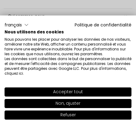
Qui sommes-nous

français
Politique de confidentialité
Service client

Nous utilisons des cookies
Nous pouvons les placer pour analyser les données de nos visiteurs,
améliorer notre site Web, afficher un contenu personnalisé et vous
Informations

faire vivre une expérience inoubliable. Pour plus d'informations sur
les cookies que nous utilisons, ouvrez les paramètres.
Les données sont collectées dans le but de personnaliser la publicité
Social

et de mesurer l'efficacité des campagnes publicitaires. Les données
peuvent être partagées avec Google LLC. Pour plus d'informations,
cliquez ici
.
Contact
INGLOT S.A.
Accepter tout
ul. Lwowska 154
SHADE
92
>
Non, ajuster
37-700 Przemyśl
[email protected]
Refuser
Ajouter au panier
|
49.00€
+ 48 16 678 02 10
Copyright © 2026