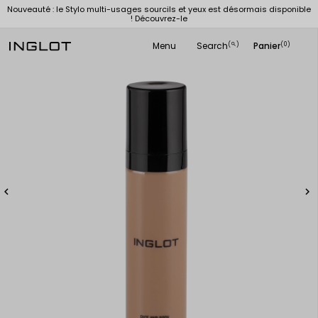
Nouveauté : le Stylo multi-usages sourcils et yeux est désormais disponible
! Découvrez-le
Menu
Search
Panier
(
)
(0)
search

