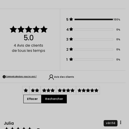
5
100%
4
0%
5.0
3
0%
4
Avis de clients
2
0%
de tous les temps
1
0%
Avis des clients
Comment collectons-nous les avis ?
Effacer
Rechercher
Julia
vérifié