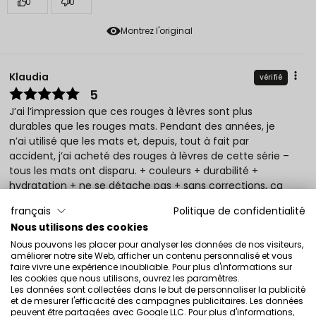
0
0
Montrez l'original
Klaudia
vérifié
5
J’ai l’impression que ces rouges à lèvres sont plus
durables que les rouges mats. Pendant des années, je
n’ai utilisé que les mats et, depuis, tout à fait par
accident, j’ai acheté des rouges à lèvres de cette série –
tous les mats ont disparu. + couleurs + durabilité +
hydratation + ne se détache pas + sans corrections, ça
me dure 8 heures au travail sous un masque
français
Politique de confidentialité
Évaluation d’un produit similaire:
Rouge à lèvres LipSatin
Nous utilisons des cookies
Rouge à lèvres LipSatin 302
Nous pouvons les placer pour analyser les données de nos visiteurs,
9/11/2021
améliorer notre site Web, afficher un contenu personnalisé et vous
faire vivre une expérience inoubliable. Pour plus d'informations sur
0
0
les cookies que nous utilisons, ouvrez les paramètres.
Les données sont collectées dans le but de personnaliser la publicité
et de mesurer l'efficacité des campagnes publicitaires. Les données
Montrez l'original
peuvent être partagées avec Google LLC. Pour plus d'informations,