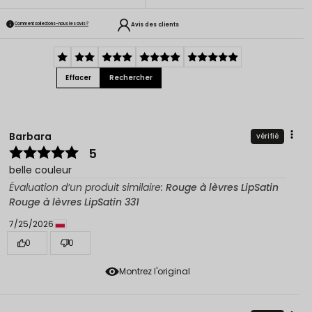
Avis des clients
Comment collectons-nous les avis ?
Effacer
Rechercher
Barbara
vérifié
5
belle couleur
Évaluation d’un produit similaire:
Rouge à lèvres LipSatin
Rouge à lèvres LipSatin 331
7/25/2026
0
0
Montrez l'original