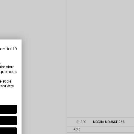
entialité
,
ire vivre
s que nous
é et de
ent être
SHADE
MOCHA MOUSSE 056
+36