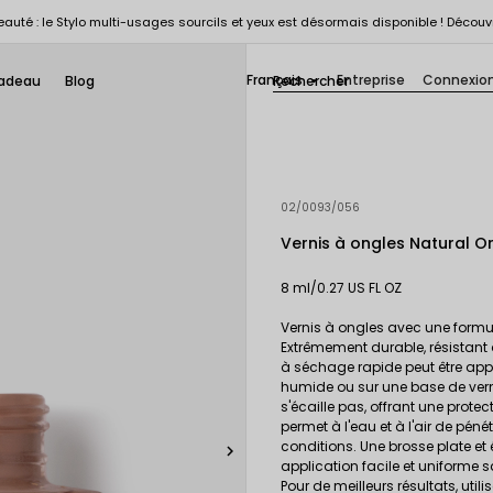
auté : le Stylo multi-usages sourcils et yeux est désormais disponible ! Découv
Français
Entreprise
Connexio
adeau
Blog

02/0093/056
Vernis à ongles Natural Or
8 ml/0.27 US FL OZ
Vernis à ongles avec une formul
Extrêmement durable, résistant à 
à séchage rapide peut être app
humide ou sur une base de verni
s'écaille pas, offrant une pro
permet à l'eau et à l'air de pén
conditions. Une brosse plate et

application facile et uniforme s
Pour de meilleurs résultats, util