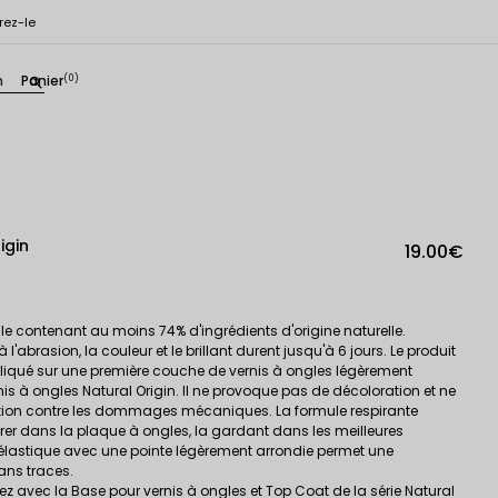
rez-le
n
Panier
(0)
search
igin
19.00€
e contenant au moins 74% d'ingrédients d'origine naturelle.
l'abrasion, la couleur et le brillant durent jusqu'à 6 jours. Le produit
liqué sur une première couche de vernis à ongles légèrement
s à ongles Natural Origin. Il ne provoque pas de décoloration et ne
tection contre les dommages mécaniques. La formule respirante
étrer dans la plaque à ongles, la gardant dans les meilleures
 élastique avec une pointe légèrement arrondie permet une
ans traces.
isez avec la Base pour vernis à ongles et Top Coat de la série Natural