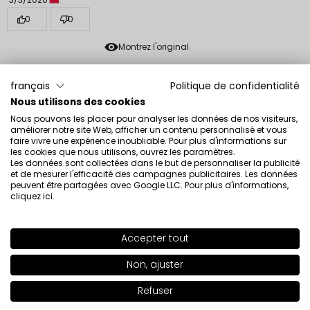
0
0
Montrez l'original
français
Politique de confidentialité
Beata
vérifié
Nous utilisons des cookies
5
Nous pouvons les placer pour analyser les données de nos visiteurs,
Très belle couleur. Cohérent avec l’illustration. Je
améliorer notre site Web, afficher un contenu personnalisé et vous
recommande
faire vivre une expérience inoubliable. Pour plus d'informations sur
les cookies que nous utilisons, ouvrez les paramètres.
Évaluation d’un produit similaire:
Vernis à ongles
Les données sont collectées dans le but de personnaliser la publicité
perméable O2M Vernis à ongles perméable O2M 431
et de mesurer l'efficacité des campagnes publicitaires. Les données
peuvent être partagées avec Google LLC. Pour plus d'informations,
2/25/2026
cliquez ici
.
0
0
Accepter tout
SHADE
678
>
Montrez l'original
Non, ajuster
+51
Paulina
vérifié
Refuser
Ajouter au panier
|
20.00€
2