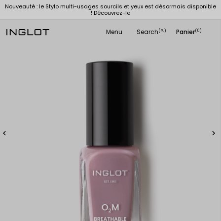
Nouveauté : le Stylo multi-usages sourcils et yeux est désormais disponible
! Découvrez-le
Menu
Search
Panier
(
)
(0)
search

