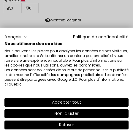
0
0
Montrez l'original
français
Politique de confidentialité
Beata
vérifié
Nous utilisons des cookies
5
Nous pouvons les placer pour analyser les données de nos visiteurs,
Très belle couleur. Cohérent avec l’illustration. Je
améliorer notre site Web, afficher un contenu personnalisé et vous
recommande
faire vivre une expérience inoubliable. Pour plus d'informations sur
les cookies que nous utilisons, ouvrez les paramètres.
Évaluation d’un produit similaire:
Vernis à ongles
Les données sont collectées dans le but de personnaliser la publicité
perméable O2M Vernis à ongles perméable O2M 431
et de mesurer l'efficacité des campagnes publicitaires. Les données
peuvent être partagées avec Google LLC. Pour plus d'informations,
2/25/2026
cliquez ici
.
0
0
Accepter tout
SHADE
677
>
Montrez l'original
Non, ajuster
+51
Paulina
vérifié
Refuser
Ajouter au panier
|
20.00€
2