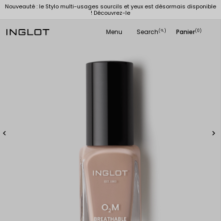
Nouveauté : le Stylo multi-usages sourcils et yeux est désormais disponible
! Découvrez-le
Menu
Search
Panier
(
)
(0)
search

