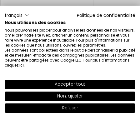
Crayon contour des lèvres SOFT PRECISION
Huile à lèvres
12.50€
23.00€
3.13€
français
Politique de confidentialité
Nous utilisons des cookies
Nous pouvons les placer pour analyser les données de nos visiteurs,
améliorer notre site Web, afficher un contenu personnalisé et vous
faire vivre une expérience inoubliable. Pour plus d'informations sur
les cookies que nous utilisons, ouvrez les paramètres.
Les données sont collectées dans le but de personnaliser la publicité
et de mesurer l'efficacité des campagnes publicitaires. Les données
La beauté inspirée par la science
peuvent être partagées avec Google LLC. Pour plus d'informations,
cliquez ici
.
Accepter tout
SHADE
410
>
Newsletter
Non, ajuster
+17
Refuser
Ajouter au panier
|
19.00€
I have read the information regarding the processing of my
personal data by INGLOT S.A. in the context of the newsletter.