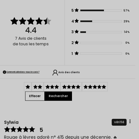
5
57%
4
29%
4.4
3
14%
7
Avis de clients
2
0%
de tous les temps
1
0%
Avis des clients
Comment collectons-nous les avis ?
Effacer
Rechercher
Sylwia
vérifié
5
Rouge à lèvres adoré n° 415 depuis une décennie. 🔥