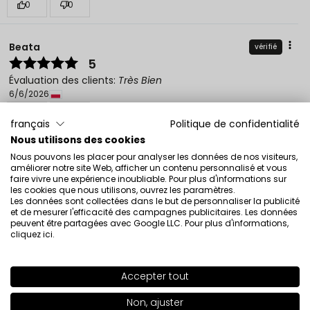
0
0
Beata
vérifié
5
Évaluation des clients:
Très Bien
6/6/2026
0
1
français
Politique de confidentialité
Nous utilisons des cookies
Paulina
vérifié
Nous pouvons les placer pour analyser les données de nos visiteurs,
améliorer notre site Web, afficher un contenu personnalisé et vous
5
faire vivre une expérience inoubliable. Pour plus d'informations sur
Évaluation des clients:
Très Bien
les cookies que nous utilisons, ouvrez les paramètres.
Les données sont collectées dans le but de personnaliser la publicité
2/14/2026
et de mesurer l'efficacité des campagnes publicitaires. Les données
0
1
peuvent être partagées avec Google LLC. Pour plus d'informations,
cliquez ici
.
Accepter tout
SHADE
555
>
Non, ajuster