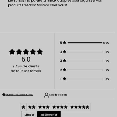
bien choisir la
palette
la mieux adaptée pour organiser vos
produits Freedom System chez vous!
5
100%
4
0%
5.0
3
0%
9
Avis de clients
2
0%
de tous les temps
1
0%
Avis des clients
Comment collectons-nous les avis ?
Effacer
Rechercher