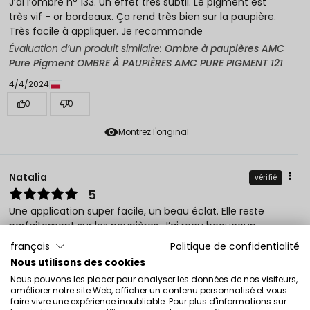
J’ai l’ombre n° 133. Un effet très subtil. Le pigment est
très vif - or bordeaux. Ça rend très bien sur la paupière.
Très facile à appliquer. Je recommande
Évaluation d’un produit similaire:
Ombre à paupières AMC
Pure Pigment OMBRE À PAUPIÈRES AMC PURE PIGMENT 121
4/4/2024
0
0
Montrez l'original
Natalia
vérifié
5
Une application super facile, un beau éclat. Elle reste
parfaitement sur les paupières. J’ai reçu beaucoup
d’éloges au travail. Je recommande !
français
Politique de confidentialité
Évaluation d’un produit similaire:
Ombre à paupières AMC
Nous utilisons des cookies
Pure Pigment OMBRE À PAUPIÈRES AMC PURE PIGMENT 121
Nous pouvons les placer pour analyser les données de nos visiteurs,
améliorer notre site Web, afficher un contenu personnalisé et vous
2/9/2023
faire vivre une expérience inoubliable. Pour plus d'informations sur