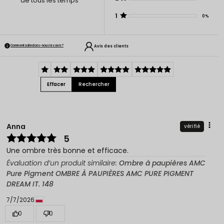
de tous les temps
1
0%
Avis des clients
Comment collectons-nous les avis ?
Effacer
Rechercher
Anna
vérifié
5
Une ombre très bonne et efficace.
Évaluation d’un produit similaire:
Ombre à paupières AMC
Pure Pigment OMBRE À PAUPIÈRES AMC PURE PIGMENT
DREAM IT. 148
7/7/2026
0
0