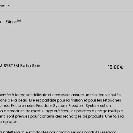
rez-le
n
Panier
(0)
search
SYSTEM Satin Skin
15.00€
tée à la texture délicate et crémeuse assure une finition veloutée
s de la peau. Elle est parfaite pour la finition et pour les retouches
urnée. Existe en série Freedom System. Freedom System est un
de produits de maquillage préférés. Les palettes à usage multiple,
t, sont prévues pour contenir des recharges de produits. Une fois la
 remplacer.
la palette la mieux adaptée pour organiser vos produits Freedom