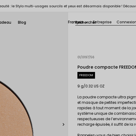
auté : le Stylo multi-usages sourcils et yeux est désormais disponible ! Découv
Français
Entreprise
Connexio
adeau
Blog

01/0197/56
Poudre compacte FREEDOM 
FREEDOM
9 g/0.32 US OZ
La poudre compacte ultra pigmen
et masque de petites imperfection
rapides à tout moment de la jo
système unique de combinaison 
respectueuses de l’environnemen

recharge épuisée, il suffit de la
Rappelez-vous de bien choisir 