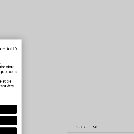
entialité
,
ire vivre
s que nous
é et de
ent être
SHADE
56