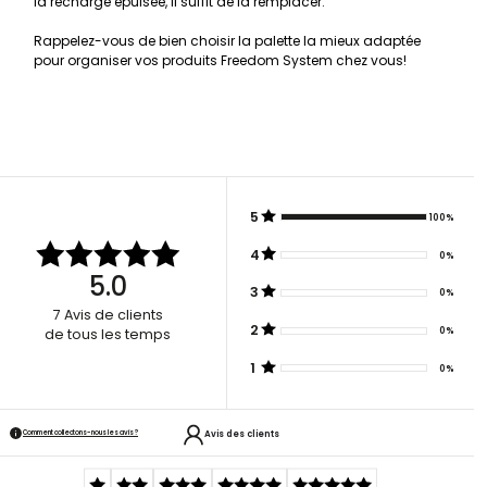
la recharge épuisée, il suffit de la remplacer.
Rappelez-vous de bien choisir la palette la mieux adaptée
pour organiser vos produits Freedom System chez vous!
5
100%
4
0%
5.0
3
0%
7
Avis de clients
2
0%
de tous les temps
1
0%
Avis des clients
Comment collectons-nous les avis ?