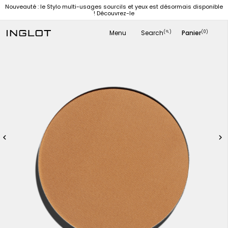
Nouveauté : le Stylo multi-usages sourcils et yeux est désormais disponible
! Découvrez-le
Menu
Search
Panier
(
)
(0)
search

