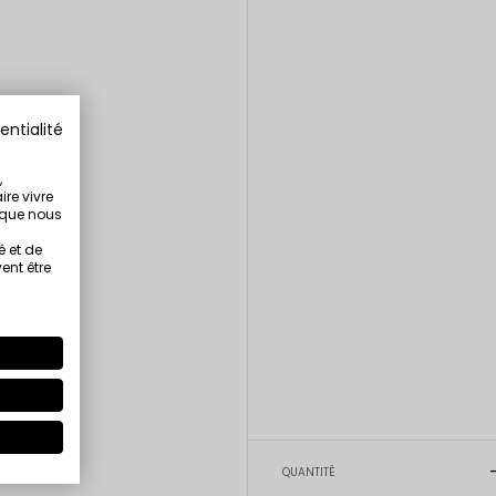
entialité
,
ire vivre
s que nous
é et de
ent être
QUANTITÉ