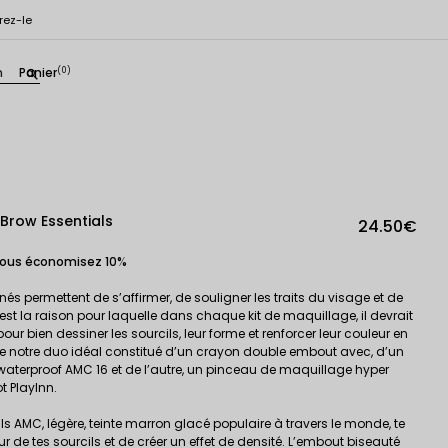
rez-le
n
Panier
(0)
search
 Brow Essentials
24.50€
vous économisez 10%
és permettent de s’affirmer, de souligner les traits du visage et de
est la raison pour laquelle dans chaque kit de maquillage, il devrait
ur bien dessiner les sourcils, leur forme et renforcer leur couleur en
re notre duo idéal constitué d’un crayon double embout avec, d’un
 waterproof AMC 16 et de l’autre, un pinceau de maquillage hyper
t PlayInn.
ls AMC, légère, teinte marron glacé populaire à travers le monde, te
r de tes sourcils et de créer un effet de densité. L’embout biseauté