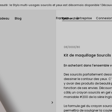
auté : le Stylo multi-usages sourcils et yeux est désormais disponible ! Découv
Français
Entreprise
Connexio
adeau
Blog

08/0003/80
Kit de maquillage Sourcils
En achetant dans l'ensemble 
Des sourcils parfaitement dessin
dessiner le contour des yeux. C’
y avoir des produits de beauté po
fonction de ses envies. Découv
côté, un crayon sourcils en gel
maniable #200 de la série Inglo

La formule gel du crayon sourci
permettra de souligner la couleu