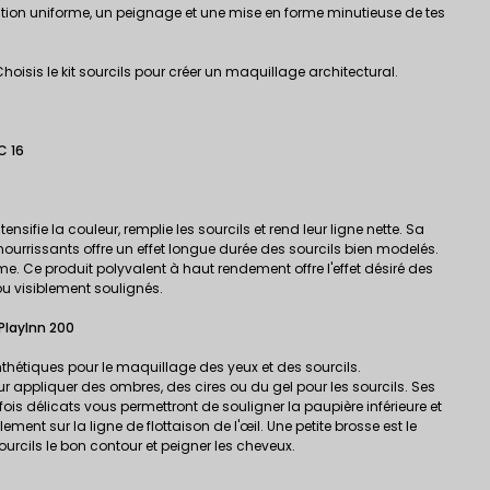
ion uniforme, un peignage et une mise en forme minutieuse de tes
oisis le kit sourcils pour créer un maquillage architectural.
C 16
ensifie la couleur, remplie les sourcils et rend leur ligne nette. Sa
ourrissants offre un effet longue durée des sourcils bien modelés.
forme. Ce produit polyvalent à haut rendement offre l'effet désiré des
ou visiblement soulignés.
PlayInn 200
thétiques pour le maquillage des yeux et des sourcils.
ur appliquer des ombres, des cires ou du gel pour les sourcils. Ses
ois délicats vous permettront de souligner la paupière inférieure et
ement sur la ligne de flottaison de l'œil. Une petite brosse est le
rcils le bon contour et peigner les cheveux.