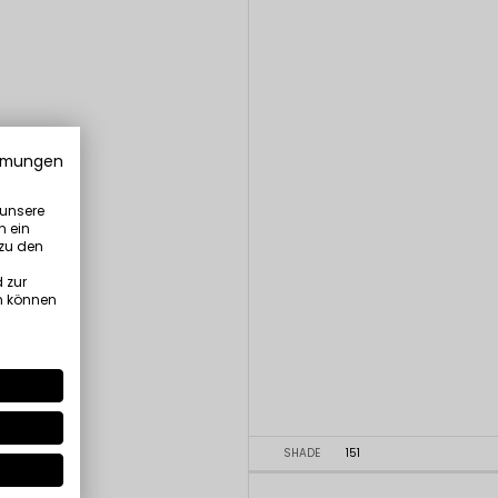
mmungen
 unsere
n ein
 zu den
 zur
n können
SHADE
151