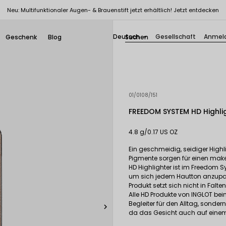
Neu: Multifunktionaler Augen- & Brauenstift jetzt erhältlich! Jetzt entdecken
Deutsch
Gesellschaft
Anmel
Geschenk
Blog

01/0108/151
FREEDOM SYSTEM HD Highli
4.8 g/0.17 US OZ
Ein geschmeidig, seidiger Highlig
Pigmente sorgen für einen makell
HD Highlighter ist im Freedom S
um sich jedem Hautton anzupass
Produkt setzt sich nicht in Falt
Alle HD Produkte von INGLOT bei
Begleiter für den Alltag, sonder

da das Gesicht auch auf einem 