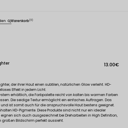
den
Warenkorb
(0)
search
ghter
13.00€
hter, der ihrer Haut einen subtilen, natürlichen Glow verleiht. HD-
oses Effekt in jedem Licht.
ystem erhältlich, die Farbpalette reicht von kalten bis warmen Farben
en. Die seidige Textur ermöglicht ein einfaches Auftragen. Das
en und ist somit auch für die anspruchsvolle Haut bestens geeignet.
nhalten HD-Pigmente. Diese Produkte sind nicht nur ein idealer
n eignen sich auch ausgezeichnet bei Dreharbeiten in High Definition,
großen Bildschirm perfekt aussieht.