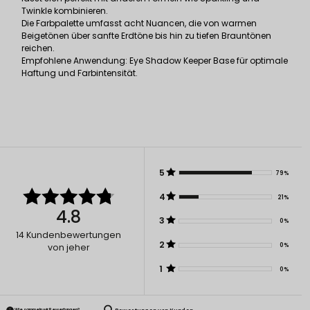
Twinkle kombinieren.
Die Farbpalette umfasst acht Nuancen, die von warmen
Beigetönen über sanfte Erdtöne bis hin zu tiefen Brauntönen
reichen.
Empfohlene Anwendung: Eye Shadow Keeper Base für optimale
Haftung und Farbintensität.
5
79%
4
21%
4.8
3
0%
14
Kundenbewertungen
2
0%
von jeher
1
0%
Wie sammeln wir Bewertungen?