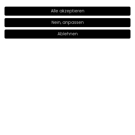
Original anzeigen
Alle akzeptieren
SHADE
801
>
Nein, anpassen
Helen
verifiziert
4
Ablehnen
In den Warenkorb legen
|
9.00€
Kundenbewertung des Produkts:
Gut
6/8/2026
0
0
Aleksandra
verifiziert
5
Kundenbewertung des Produkts:
Ausgezeichnet
5/30/2026
0
0
Katarzyna
verifiziert
5
Kundenbewertung des Produkts:
Ausgezeichnet