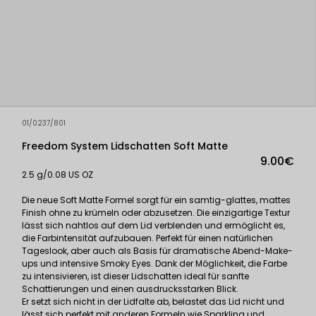
01/0237/801
Freedom System Lidschatten Soft Matte
9.00€
2.5 g/0.08 US OZ
Die neue Soft Matte Formel sorgt für ein samtig-glattes, mattes
Finish ohne zu krümeln oder abzusetzen. Die einzigartige Textur
lässt sich nahtlos auf dem Lid verblenden und ermöglicht es,
die Farbintensität aufzubauen. Perfekt für einen natürlichen
Tageslook, aber auch als Basis für dramatische Abend-Make-
ups und intensive Smoky Eyes. Dank der Möglichkeit, die Farbe
zu intensivieren, ist dieser Lidschatten ideal für sanfte
Schattierungen und einen ausdrucksstarken Blick.
Er setzt sich nicht in der Lidfalte ab, belastet das Lid nicht und
lässt sich perfekt mit anderen Formeln wie Sparkling und