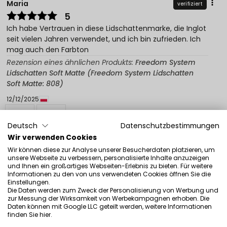
Maria
verifiziert
5
Ich habe Vertrauen in diese Lidschattenmarke, die Inglot
seit vielen Jahren verwendet, und ich bin zufrieden. Ich
mag auch den Farbton
Rezension eines ähnlichen Produkts:
Freedom System
Lidschatten Soft Matte (Freedom System Lidschatten
Soft Matte: 808)
12/12/2025
0
0
Deutsch
Datenschutzbestimmungen
Original anzeigen
Wir verwenden Cookies
Wir können diese zur Analyse unserer Besucherdaten platzieren, um
unsere Webseite zu verbessern, personalisierte Inhalte anzuzeigen
und Ihnen ein großartiges Webseiten-Erlebnis zu bieten. Für weitere
Monika
verifiziert
Informationen zu den von uns verwendeten Cookies öffnen Sie die
5
Einstellungen.
Die Daten werden zum Zweck der Personalisierung von Werbung und
Wie beschrieben, funktioniert Super als Basis
zur Messung der Wirksamkeit von Werbekampagnen erhoben. Die
12/11/2025
Daten können mit Google LLC geteilt werden, weitere Informationen
finden Sie
hier
.
0
0