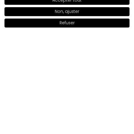
Accepter tout
SHADE
71
>
Non, ajuster
Refuser
Ajouter au panier
|
22.00€
Newsletter
I have read the information regarding the processing of my
personal data by INGLOT S.A. in the context of the newsletter.
Qui sommes-nous

Service client
