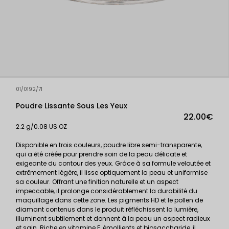
01/0192/71
Poudre Lissante Sous Les Yeux
22.00€
2.2 g/0.08 US OZ
Disponible en trois couleurs, poudre libre semi-transparente,
qui a été créée pour prendre soin de la peau délicate et
exigeante du contour des yeux. Grâce à sa formule veloutée et
extrêmement légère, il lisse optiquement la peau et uniformise
sa couleur. Offrant une finition naturelle et un aspect
impeccable, il prolonge considérablement la durabilité du
maquillage dans cette zone. Les pigments HD et le pollen de
diamant contenus dans le produit réfléchissent la lumière,
illuminent subtilement et donnent à la peau un aspect radieux
et sain. Riche en vitamine E, émollients et biosaccharide, il