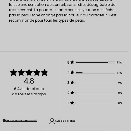
laisse une sensation de confort, sans l'effet désagréable de
resserrement. La poudre lissante pour les yeux ne dessèche
pas la peau et ne change pas la couleur du correcteur. Il est
recommandé pour tous les types de peau.
5
83%
4
17%
4.8
3
0%
6
Avis de clients
2
0%
de tous les temps
1
0%
Avis des clients
Comment collectons-nous les avis ?