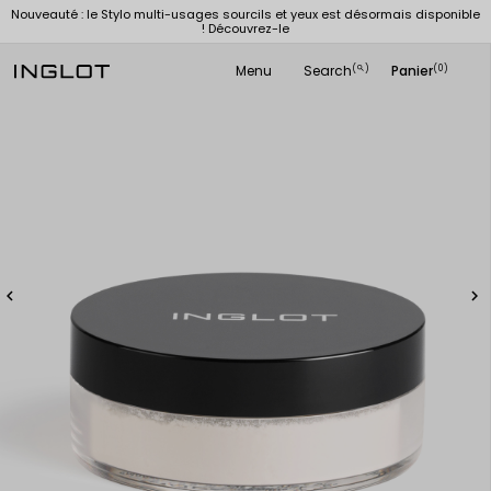
Nouveauté : le Stylo multi-usages sourcils et yeux est désormais disponible
! Découvrez-le
Menu
Search
Panier
(
)
(0)
search

