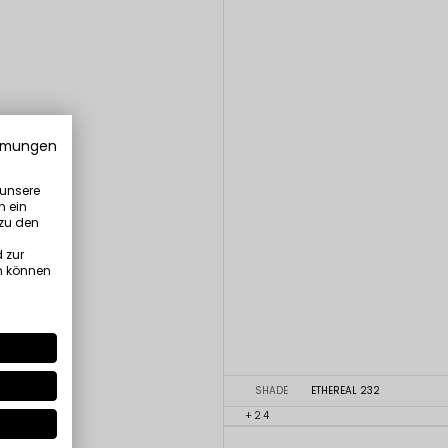
mmungen
 unsere
n ein
 zu den
 zur
n können
SHADE
ETHEREAL 232
+24