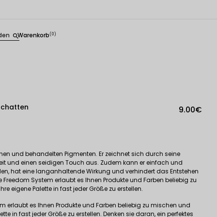
den
Warenkorb
(0)
search
schatten
9.00€
konen und behandelten Pigmenten. Er zeichnet sich durch seine
it und einen seidigen Touch aus. Zudem kann er einfach und
n, hat eine langanhaltende Wirkung und verhindert das Entstehen
e Freedom System erlaubt es Ihnen Produkte und Farben beliebig zu
 eigene Palette in fast jeder Größe zu erstellen.
m erlaubt es Ihnen Produkte und Farben beliebig zu mischen und
te in fast jeder Größe zu erstellen. Denken sie daran, ein perfektes