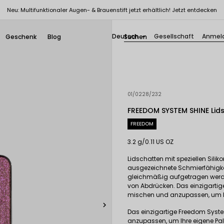
Neu: Multifunktionaler Augen- & Brauenstift jetzt erhältlich! Jetzt entdecken
Deutsch
Gesellschaft
Anmel
Geschenk
Blog

01/0228/232
FREEDOM SYSTEM SHINE Lid
FREEDOM
3.2 g/0.11 US OZ
Lidschatten mit speziellen Sili
ausgezeichnete Schmierfähigke
gleichmäßig aufgetragen werde
von Abdrücken. Das einzigartig
mischen und anzupassen, um Ihre

Das einzigartige Freedom Syste
anzupassen, um Ihre eigene Palet