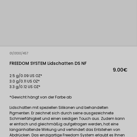
01/0130/457
FREEDOM SYSTEM Lidschatten DS NF
9.00€
2.5 g/0.09 US OZ*
3.0 g/0.11 US OZ*
3.3 g/0.12 US OZ*
*Gewicht hängt von der Farbe ab
Lidschatten mit speziellen Silikonen und behandelten
Pigmenten. Er zeichnet sich durch seine ausgezeichnete
Schmierfähigkeit und einen seidigen Touch aus. Zudem kann
er einfach und gleichmäßig aufgetragen werden, hat eine
langanhaltende Wirkung und verhindert das Entstehen von
Abdrücken. Das einzigartige Freedom System erlaubt es Ihnen