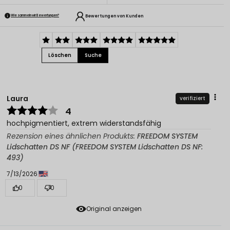
Bewertungen von Kunden
Wie sammeln wir Bewertungen?
Löschen
Suche
Laura
verifiziert
4
hochpigmentiert, extrem widerstandsfähig
Rezension eines ähnlichen Produkts:
FREEDOM SYSTEM
Lidschatten DS NF (FREEDOM SYSTEM Lidschatten DS NF:
493)
7/13/2026
0
0
Original anzeigen