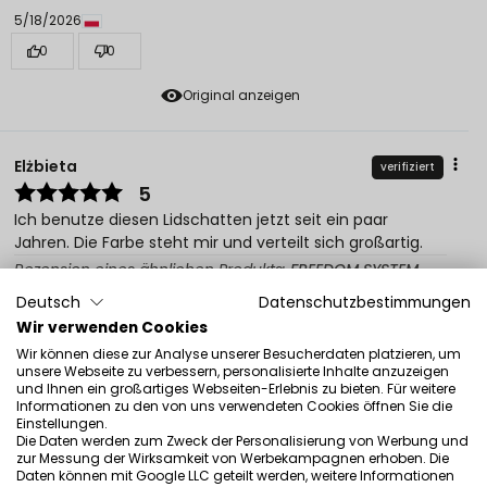
5/18/2026
0
0
Original anzeigen
Elżbieta
verifiziert
5
Ich benutze diesen Lidschatten jetzt seit ein paar
Jahren. Die Farbe steht mir und verteilt sich großartig.
Rezension eines ähnlichen Produkts:
FREEDOM SYSTEM
Lidschatten DS NF FREEDOM SYSTEM Lidschatten DS NF
Deutsch
Datenschutzbestimmungen
502
Wir verwenden Cookies
5/11/2026
Wir können diese zur Analyse unserer Besucherdaten platzieren, um
unsere Webseite zu verbessern, personalisierte Inhalte anzuzeigen
0
0
und Ihnen ein großartiges Webseiten-Erlebnis zu bieten. Für weitere
Informationen zu den von uns verwendeten Cookies öffnen Sie die
Original anzeigen
Einstellungen.
Die Daten werden zum Zweck der Personalisierung von Werbung und
zur Messung der Wirksamkeit von Werbekampagnen erhoben. Die
Daten können mit Google LLC geteilt werden, weitere Informationen