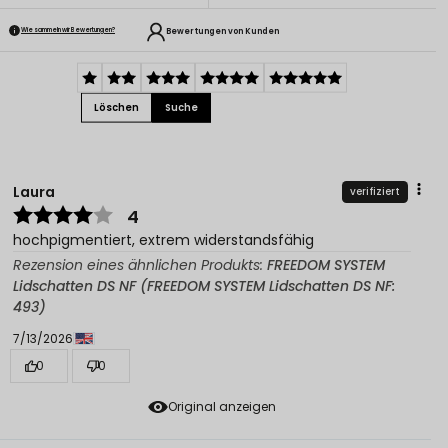
Bewertungen von Kunden
Wie sammeln wir Bewertungen?
Löschen
Suche
Laura
verifiziert
4
hochpigmentiert, extrem widerstandsfähig
Rezension eines ähnlichen Produkts:
FREEDOM SYSTEM
Lidschatten DS NF (FREEDOM SYSTEM Lidschatten DS NF:
493)
7/13/2026
0
0
Original anzeigen