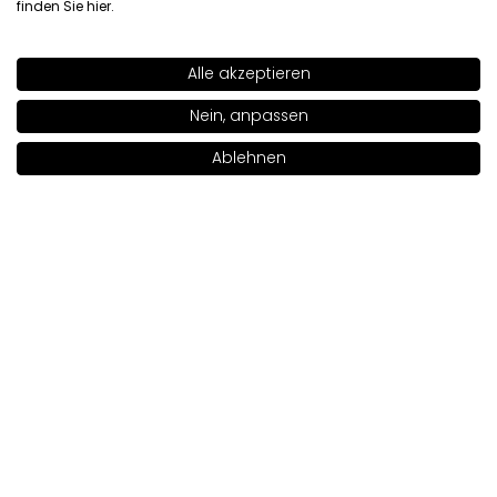
finden Sie
hier
.
Original anzeigen
Alle akzeptieren
SHADE
456
>
Magdalena
verifiziert
Nein, anpassen
5
+22
Leider habe ich die Farben nicht richtig getroffen, sie
Ablehnen
sind alle zu cool für meinen Schönheitstyp. Dennoch
In den Warenkorb legen
|
9.00€
sind sie von guter Qualität, groß, sie halten
wahrscheinlich ein Leben lang
Rezension eines ähnlichen Produkts:
FREEDOM SYSTEM
Lidschatten DS NF (FREEDOM SYSTEM Lidschatten DS NF:
461)
5/9/2026
0
0
Original anzeigen
Renata
verifiziert