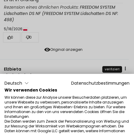
Rezension eines ähnlichen Produkts:
FREEDOM SYSTEM
Lidschatten DS NF (FREEDOM SYSTEM Lidschatten DS NF:
498)
5/18/2026
0
0
Original anzeigen
Elżbieta
verifiziert
5
Deutsch
Datenschutzbestimmungen
Ich benutze diesen Lidschatten jetzt seit ein paar
Jahren. Die Farbe steht mir und verteilt sich großartig.
Wir verwenden Cookies
Rezension eines ähnlichen Produkts:
FREEDOM SYSTEM
Wir können diese zur Analyse unserer Besucherdaten platzieren, um
unsere Webseite zu verbessern, personalisierte Inhalte anzuzeigen
Lidschatten DS NF FREEDOM SYSTEM Lidschatten DS NF
und Ihnen ein großartiges Webseiten-Erlebnis zu bieten. Für weitere
502
Informationen zu den von uns verwendeten Cookies öffnen Sie die
Einstellungen.
5/11/2026
Die Daten werden zum Zweck der Personalisierung von Werbung und
zur Messung der Wirksamkeit von Werbekampagnen erhoben. Die
0
0
Daten können mit Google LLC geteilt werden, weitere Informationen