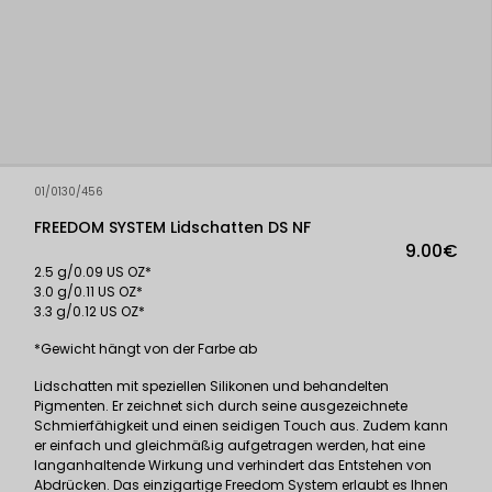
01/0130/456
FREEDOM SYSTEM Lidschatten DS NF
9.00€
2.5 g/0.09 US OZ*
3.0 g/0.11 US OZ*
3.3 g/0.12 US OZ*
*Gewicht hängt von der Farbe ab
Lidschatten mit speziellen Silikonen und behandelten
Pigmenten. Er zeichnet sich durch seine ausgezeichnete
Schmierfähigkeit und einen seidigen Touch aus. Zudem kann
er einfach und gleichmäßig aufgetragen werden, hat eine
langanhaltende Wirkung und verhindert das Entstehen von
Abdrücken. Das einzigartige Freedom System erlaubt es Ihnen