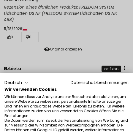
Rezension eines ähnlichen Produkts:
FREEDOM SYSTEM
Lidschatten DS NF (FREEDOM SYSTEM Lidschatten DS NF:
498)
5/18/2026
0
0
Original anzeigen
Elżbieta
verifiziert
5
Deutsch
Datenschutzbestimmungen
Ich benutze diesen Lidschatten jetzt seit ein paar
Jahren. Die Farbe steht mir und verteilt sich großartig.
Wir verwenden Cookies
5/11/2026
Wir können diese zur Analyse unserer Besucherdaten platzieren, um
unsere Webseite zu verbessern, personalisierte Inhalte anzuzeigen
0
0
und Ihnen ein großartiges Webseiten-Erlebnis zu bieten. Für weitere
Informationen zu den von uns verwendeten Cookies öffnen Sie die
Original anzeigen
Einstellungen.
Die Daten werden zum Zweck der Personalisierung von Werbung und
zur Messung der Wirksamkeit von Werbekampagnen erhoben. Die
Daten können mit Google LLC geteilt werden, weitere Informationen