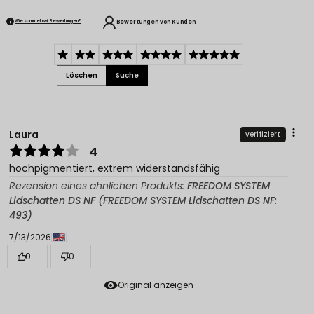
Bewertungen von Kunden
Wie sammeln wir Bewertungen?
Löschen
Suche
Laura
verifiziert
4
hochpigmentiert, extrem widerstandsfähig
Rezension eines ähnlichen Produkts:
FREEDOM SYSTEM
Lidschatten DS NF (FREEDOM SYSTEM Lidschatten DS NF:
493)
7/13/2026
0
0
Original anzeigen