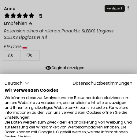
Anna
verifiziert
5
Empfehlen 🔥
Rezension eines ähnlichen Produkts:
SLEEKS Lipgloss
SLEEKS Lipgloss N 114
5/5/2026
0
0
Original anzeigen
Deutsch
Datenschutzbestimmungen
Magdalena
verifiziert
Wir verwenden Cookies
5
Wir können diese zur Analyse unserer Besucherdaten platzieren, um
Korallenfarb, weiche Lippen, halten ziemlich lange
unsere Webseite zu verbessern, personalisierte Inhalte anzuzeigen
und Ihnen ein großartiges Webseiten-Erlebnis zu bieten. Für weitere
Rezension eines ähnlichen Produkts:
SLEEKS Lipgloss
Informationen zu den von uns verwendeten Cookies öffnen Sie die
(SLEEKS Lipgloss N: CREAM 90)
Einstellungen.
Die Daten werden zum Zweck der Personalisierung von Werbung und
5/4/2026
zur Messung der Wirksamkeit von Werbekampagnen erhoben. Die
Daten können mit Google LLC geteilt werden, weitere Informationen
0
0
finden Sie
hier
.