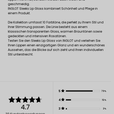
geschmeidig.
INGLOT Sleeks Lip Gloss kombiniert Schönheit und Pflege in
einem Produkt.
Die Kollektion umfasst 10 Farbtöne, die perfekt zu Ihrem Stil und
Ihrer Stimmung passen. Die Linie besteht aus einem
klassischen transparenten Gloss, warmen Brauntönen sowie
gedeckten und intensiven Rosatönen.
Testen Sie den Sleeks Lip Gloss von INGLOT und verleihen Sie
Ihren Lippen einen einzigartigen Glanz und ein wunderschönes
Aussehen, das die Blicke auf sich zieht und Ihren individuellen
Stil unterstreicht.
5
79%
4
15%
4.7
3
3%
39
Kundenbewertungen