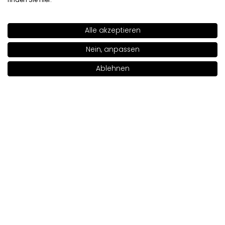
Original anzeigen
Alle akzeptieren
SHADE
CREAM 110
>
Nein, anpassen
Paulina
verifiziert
5
Ablehnen
Kühler, weicher Lipgloss mit einem Hauch von Glitzer 😊
Notify me when available
Rezension eines ähnlichen Produkts:
SLEEKS Lipgloss
(SLEEKS Lipgloss N: 25)
2/20/2026
0
1
Original anzeigen
Celina
verifiziert
5
❤️ SEHR COOL
Rezension eines ähnlichen Produkts:
SLEEKS Lipgloss