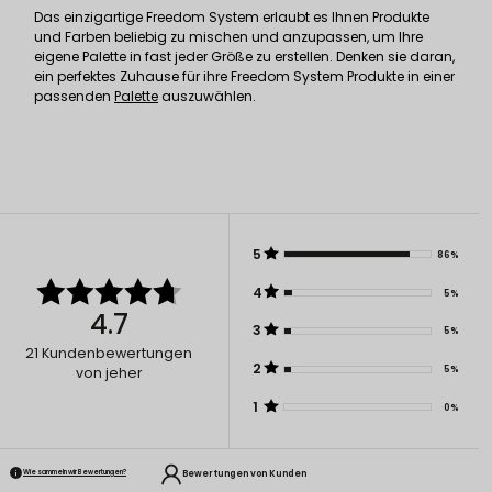
Das einzigartige Freedom System erlaubt es Ihnen Produkte
und Farben beliebig zu mischen und anzupassen, um Ihre
eigene Palette in fast jeder Größe zu erstellen. Denken sie daran,
ein perfektes Zuhause für ihre Freedom System Produkte in einer
passenden
Palette
auszuwählen.
5
86%
4
5%
4.7
3
5%
21
Kundenbewertungen
2
5%
von jeher
1
0%
Bewertungen von Kunden
Wie sammeln wir Bewertungen?