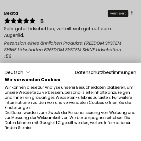
Beata
verifiziert
5
Sehr guter Lidschatten, verteilt sich gut auf dem
Augenlid.
Rezension eines ähnlichen Produkts:
FREEDOM SYSTEM
SHINE Lidschatten FREEDOM SYSTEM SHINE Lidschatten
156
3/11/2026
Deutsch
Datenschutzbestimmungen
0
0
Wir verwenden Cookies
Wir können diese zur Analyse unserer Besucherdaten platzieren, um
Original anzeigen
unsere Webseite zu verbessern, personalisierte Inhalte anzuzeigen
und Ihnen ein großartiges Webseiten-Erlebnis zu bieten. Für weitere
Informationen zu den von uns verwendeten Cookies öffnen Sie die
Einstellungen.
Isabelle
verifiziert
Die Daten werden zum Zweck der Personalisierung von Werbung und
5
zur Messung der Wirksamkeit von Werbekampagnen erhoben. Die
Daten können mit Google LLC geteilt werden, weitere Informationen
Sehr praktisch für die Farbpalette, sie kann je nach
finden Sie
hier
.
Jahreszeit fertiggestellt und angepasst werden. Diese
Lidschatten halten sehr gut und es gibt eine große