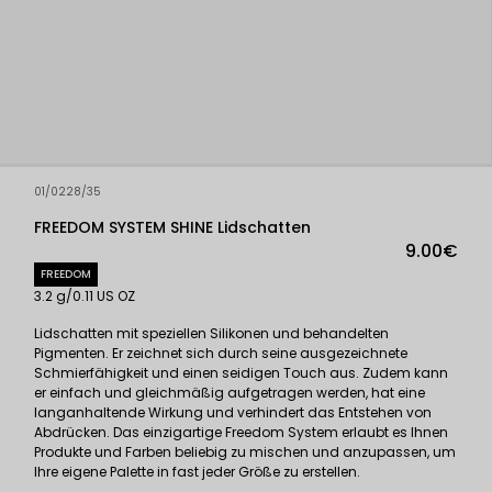
01/0228/35
FREEDOM SYSTEM SHINE Lidschatten
9.00€
FREEDOM
3.2 g/0.11 US OZ
Lidschatten mit speziellen Silikonen und behandelten
Pigmenten. Er zeichnet sich durch seine ausgezeichnete
Schmierfähigkeit und einen seidigen Touch aus. Zudem kann
er einfach und gleichmäßig aufgetragen werden, hat eine
langanhaltende Wirkung und verhindert das Entstehen von
Abdrücken. Das einzigartige Freedom System erlaubt es Ihnen
Produkte und Farben beliebig zu mischen und anzupassen, um
Ihre eigene Palette in fast jeder Größe zu erstellen.